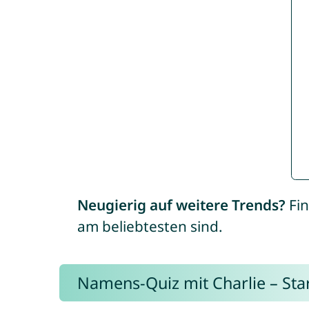
Neugierig auf weitere Trends?
Fin
am beliebtesten sind.
Namens-Quiz mit Charlie – Start