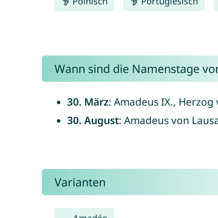
Polnisch
Portugiesisch
Wann sind die Namenstage v
30. März
: Amadeus IX., Herzog 
30. August
: Amadeus von Lausan
Varianten
Amadéo