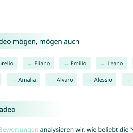
adeo mögen, mögen auch
urelio
Eliano
Emilio
Leano
Amalia
Alvaro
Alessio
madeo
r Bewertungen
analysieren wir, wie beliebt di