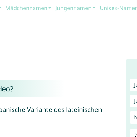
Mädchennamen
Jungennamen
Unisex-Name
deo?
J
panische Variante des lateinischen