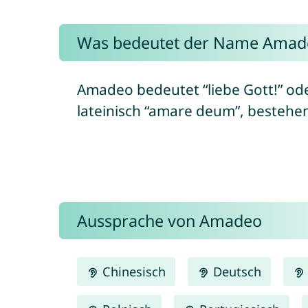
Was bedeutet der Name Amad
Amadeo bedeutet “liebe Gott!” ode
lateinisch “amare deum”, bestehend
Aussprache von Amadeo
Chinesisch
Deutsch