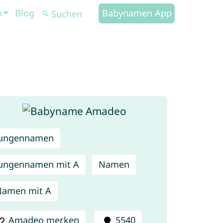
n
Blog
Babynamen App
Jungennamen
ungennamen mit A
Namen
Namen mit A
Amadeo merken
5540