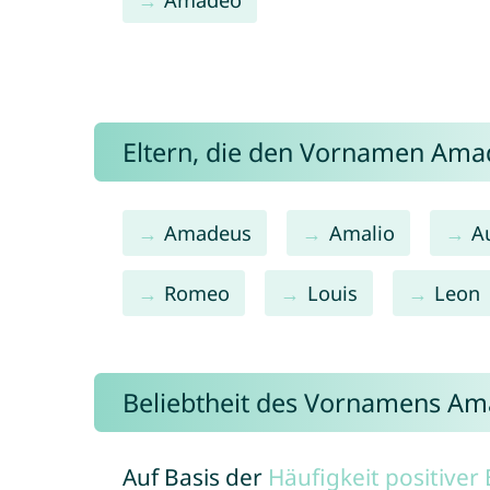
Eltern, die den Vornamen Am
Amadeus
Amalio
A
Romeo
Louis
Leon
Beliebtheit des Vornamens A
Auf Basis der
Häufigkeit positive