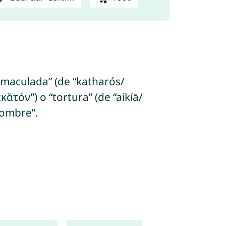
inmaculada” (de “katharós/
ᾰτόν”) o “tortura” (de “aikíā/
nombre”.