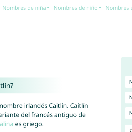
Nombres de niña
Nombres de niño
Nombres 
lin?
N
nombre irlandés Caitlín. Caitlín
N
ariante del francés antiguo de
alina
es griego.