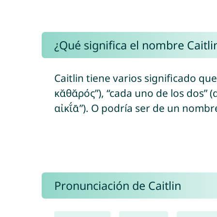
¿Qué significa el nombre Caitli
Caitlin tiene varios significado q
κᾰθᾰρός”), “cada uno de los dos” (d
αἰκῐ́ᾱ”). O podría ser de un nombr
Pronunciación de Caitlin