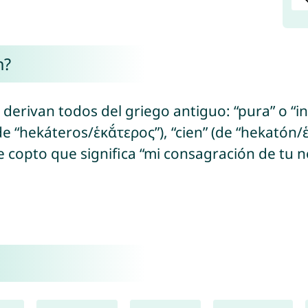
n?
ue derivan todos del griego antiguo: “pura” o “
e “hekáteros/ἑκᾰ́τερος”), “cien” (de “hekatón/ἑκ
e copto que significa “mi consagración de tu 