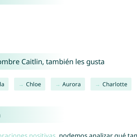
ombre Caitlin, también les gusta
la
Chloe
Aurora
Charlotte
n
oraciones positivas
, podemos analizar qué ta