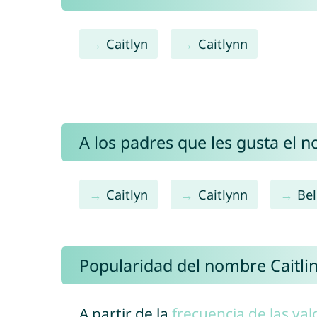
Caitlyn
Caitlynn
A los padres que les gusta el n
Caitlyn
Caitlynn
Bel
Popularidad del nombre Caitli
A partir de la
frecuencia de las val