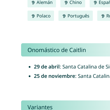
Alemán
Chino
Espa
Polaco
Português
R
Onomástico de Caitlin
29 de abril
: Santa Catalina de S
25 de noviembre
: Santa Catalin
Variantes