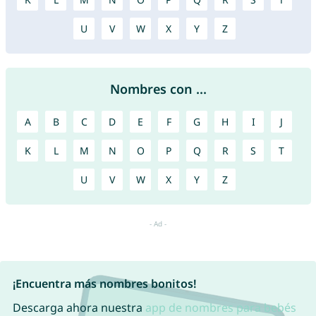
U
V
W
X
Y
Z
Nombres con ...
A
B
C
D
E
F
G
H
I
J
K
L
M
N
O
P
Q
R
S
T
U
V
W
X
Y
Z
¡Encuentra más nombres bonitos!
Descarga ahora nuestra
app de nombres para bebés