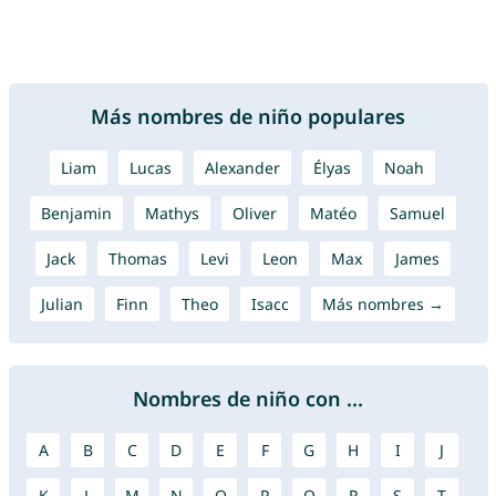
Más nombres de niño populares
Liam
Lucas
Alexander
Élyas
Noah
Benjamin
Mathys
Oliver
Matéo
Samuel
Jack
Thomas
Levi
Leon
Max
James
Julian
Finn
Theo
Isacc
Más nombres →
Nombres de niño con ...
A
B
C
D
E
F
G
H
I
J
K
L
M
N
O
P
Q
R
S
T