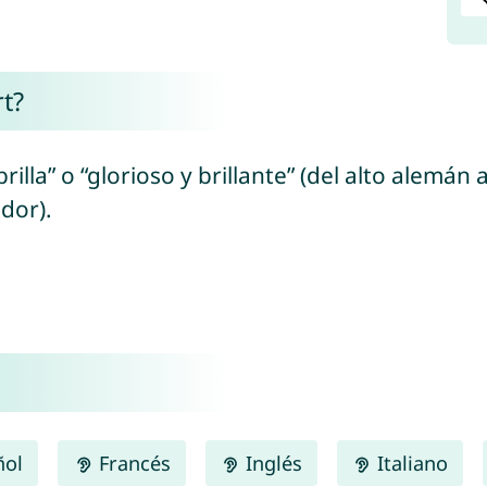
t?
rilla” o “glorioso y brillante” (del alto alemán
ndor).
ñol
Francés
Inglés
Italiano