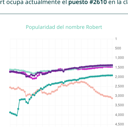
ert ocupa actualmente el
puesto #2610
en la c