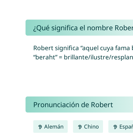
¿Qué significa el nombre Rober
Robert significa “aquel cuya fama b
“beraht” = brillante/ilustre/respla
Pronunciación de Robert
Alemán
Chino
Espa