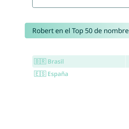
Robert en el Top 50 de nombre
🇧🇷 Brasil
🇪🇸 España