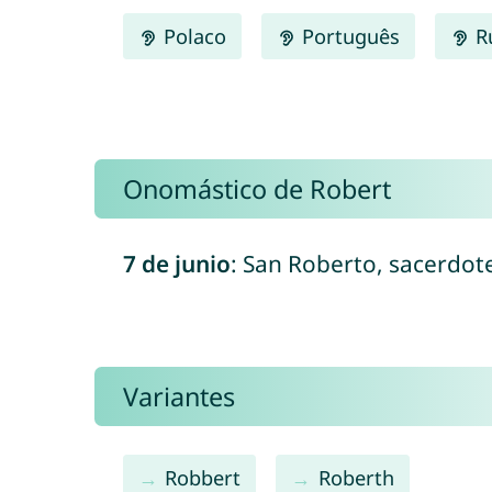
Polaco
Português
R
Onomástico de Robert
7 de junio
: San Roberto, sacerdot
Variantes
Robbert
Roberth