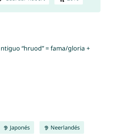
 antiguo “hruod” = fama/gloria +
Japonés
Neerlandés