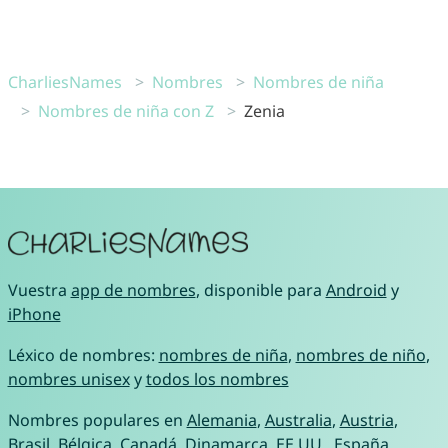
CharliesNames
Nombres
Nombres de niña
Nombres de niña con Z
Zenia
Vuestra
app de nombres
, disponible para
Android
y
iPhone
Léxico de nombres:
nombres de niña
,
nombres de niño
,
nombres unisex
y
todos los nombres
Nombres populares en
Alemania
,
Australia
,
Austria
,
Brasil
,
Bélgica
,
Canadá
,
Dinamarca
,
EE.UU.
,
España
,