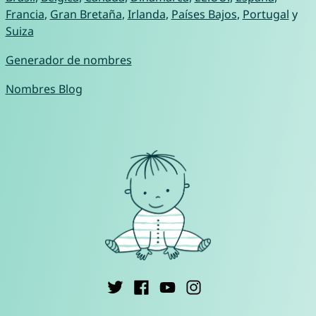
Francia
,
Gran Bretaña
,
Irlanda
,
Países Bajos
,
Portugal
y
Suiza
Generador de nombres
Nombres Blog