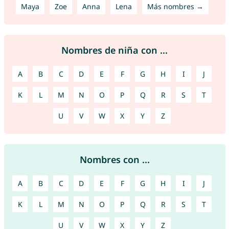
Maya
Zoe
Anna
Lena
Más nombres →
Nombres de niña con ...
A
B
C
D
E
F
G
H
I
J
K
L
M
N
O
P
Q
R
S
T
U
V
W
X
Y
Z
Nombres con ...
A
B
C
D
E
F
G
H
I
J
K
L
M
N
O
P
Q
R
S
T
U
V
W
X
Y
Z