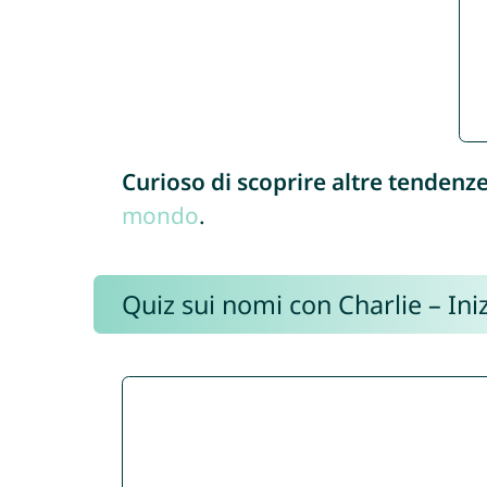
Curioso di scoprire altre tendenz
mondo
.
Quiz sui nomi con Charlie – Iniz