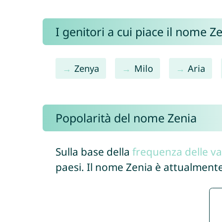
I genitori a cui piace il nome 
Zenya
Milo
Aria
Popolarità del nome Zenia
Sulla base della
frequenza delle va
paesi. Il nome Zenia è attualment