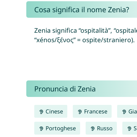
Cosa significa il nome Zenia?
Zenia significa “ospitalità”, “ospita
“xénos/ξένος” = ospite/straniero).
Pronuncia di Zenia
Cinese
Francese
Gia
Portoghese
Russo
S