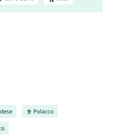
dese
Polacco
co