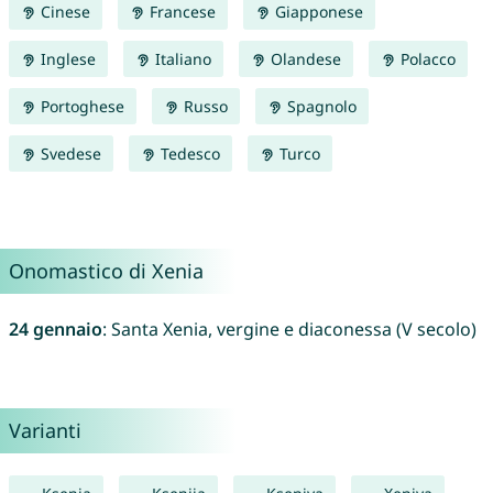
Cinese
Francese
Giapponese
Inglese
Italiano
Olandese
Polacco
Portoghese
Russo
Spagnolo
Svedese
Tedesco
Turco
Onomastico di Xenia
24 gennaio
: Santa Xenia, vergine e diaconessa (V secolo)
Varianti