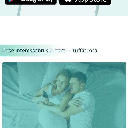
Cose interessanti sui nomi – Tuffati ora