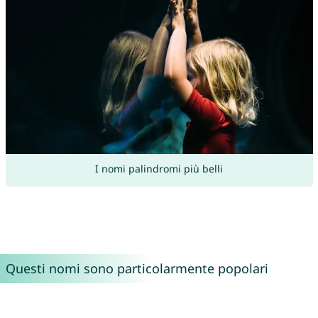
I nomi palindromi più belli
Questi nomi sono particolarmente popolari