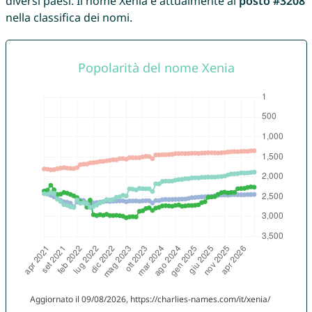
diversi paesi. Il nome Xenia è attualmente al
posto #3208
nella classifica dei nomi.