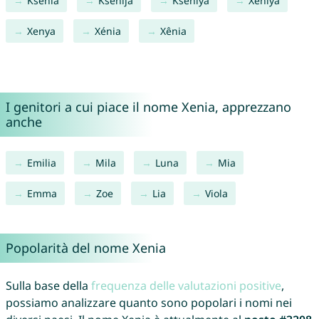
Ksenia
Ksenija
Kseniya
Xeniya
Xenya
Xénia
Xênia
I genitori a cui piace il nome Xenia, apprezzano
anche
Emilia
Mila
Luna
Mia
Emma
Zoe
Lia
Viola
Popolarità del nome Xenia
Sulla base della
frequenza delle valutazioni positive
,
possiamo analizzare quanto sono popolari i nomi nei