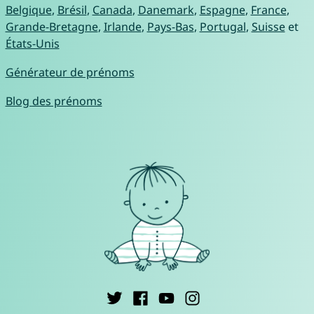
Belgique
,
Brésil
,
Canada
,
Danemark
,
Espagne
,
France
,
Grande-Bretagne
,
Irlande
,
Pays-Bas
,
Portugal
,
Suisse
et
États-Unis
Générateur de prénoms
Blog des prénoms