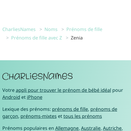
CharliesNames
Noms
Prénoms de fille
Prénoms de fille avec Z
Zenia
Votre
appli pour trouver le prénom de bébé idéal
pour
Android
et
iPhone
Lexique des prénoms:
prénoms de fille
,
prénoms de
garçon
,
prénoms-mixtes
et
tous les prénoms
Prénoms populaires en
Allemagne
,
Australie
,
Autriche
,