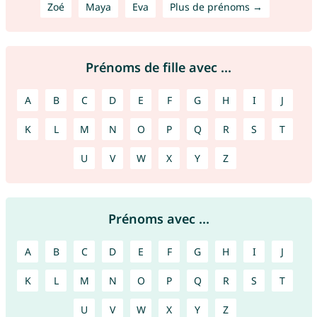
Zoé
Maya
Eva
Plus de prénoms →
Prénoms de fille avec ...
A
B
C
D
E
F
G
H
I
J
K
L
M
N
O
P
Q
R
S
T
U
V
W
X
Y
Z
Prénoms avec ...
A
B
C
D
E
F
G
H
I
J
K
L
M
N
O
P
Q
R
S
T
U
V
W
X
Y
Z