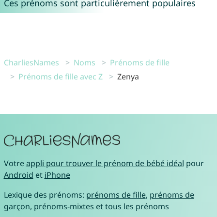
Ces prénoms sont particulièrement populaires
CharliesNames
Noms
Prénoms de fille
Prénoms de fille avec Z
Zenya
Votre
appli pour trouver le prénom de bébé idéal
pour
Android
et
iPhone
Lexique des prénoms:
prénoms de fille
,
prénoms de
garçon
,
prénoms-mixtes
et
tous les prénoms