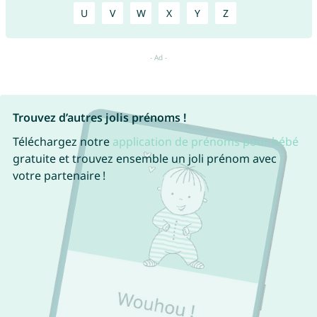
U
V
W
X
Y
Z
Trouvez d’autres jolis prénoms !
Téléchargez notre
application de prénoms pour bébé
gratuite et trouvez ensemble un joli prénom avec
votre partenaire !