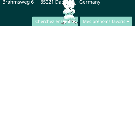
Brahmsweg 6
85221 Dachau
Germany
Cherchez ensemble
Mes prénoms favoris