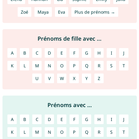
Zoé
Maya
Eva
Plus de prénoms →
Prénoms de fille avec ...
A
B
C
D
E
F
G
H
I
J
K
L
M
N
O
P
Q
R
S
T
U
V
W
X
Y
Z
Prénoms avec ...
A
B
C
D
E
F
G
H
I
J
K
L
M
N
O
P
Q
R
S
T