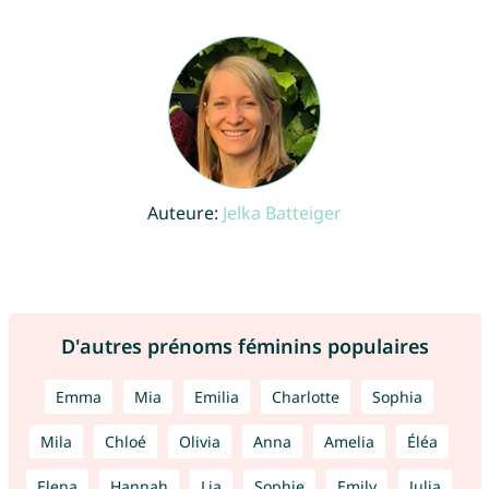
Auteure:
Jelka Batteiger
D'autres prénoms féminins populaires
Emma
Mia
Emilia
Charlotte
Sophia
Mila
Chloé
Olivia
Anna
Amelia
Éléa
Elena
Hannah
Lia
Sophie
Emily
Julia