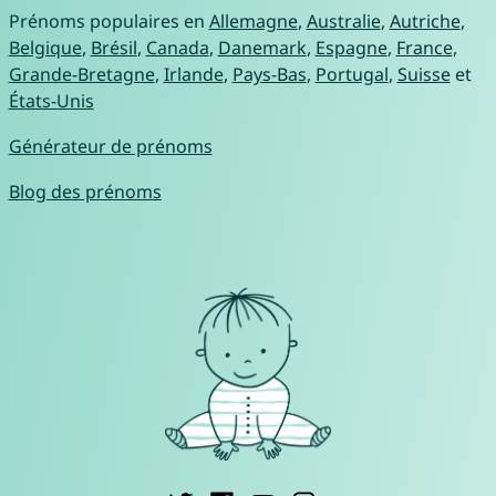
Prénoms populaires en
Allemagne
,
Australie
,
Autriche
,
Belgique
,
Brésil
,
Canada
,
Danemark
,
Espagne
,
France
,
Grande-Bretagne
,
Irlande
,
Pays-Bas
,
Portugal
,
Suisse
et
États-Unis
Générateur de prénoms
Blog des prénoms