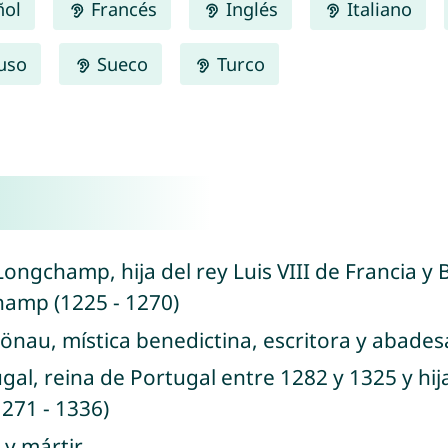
ñol
Francés
Inglés
Italiano
uso
Sueco
Turco
Longchamp, hija del rey Luis VIII de Francia y
hamp (1225 - 1270)
hönau, mística benedictina, escritora y abade
ugal, reina de Portugal entre 1282 y 1325 y hij
1271 - 1336)
n y mártir