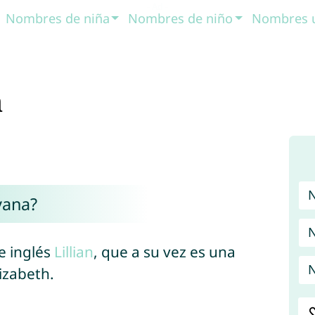
Nombres de niña
Nombres de niño
Nombres 
a
yana?
N
e inglés
Lillian
, que a su vez es una
N
izabeth.