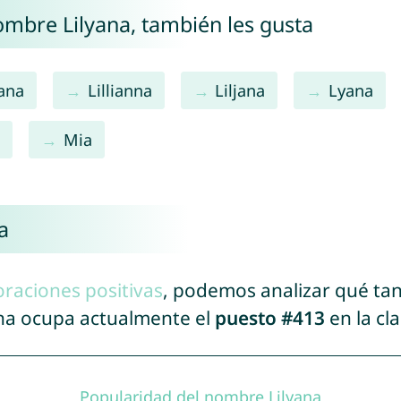
nombre Lilyana, también les gusta
iana
Lillianna
Liljana
Lyana
a
Mia
a
oraciones positivas
, podemos analizar qué ta
ana ocupa actualmente el
puesto #413
en la cl