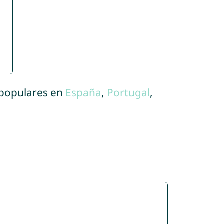
 populares en
España
,
Portugal
,