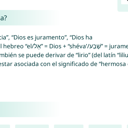
na?
ia”, “Dios es juramento”, “Dios ha
uramento/siete = número de la
ién se puede derivar de “lirio” (del latín “lili
star asociada con el significado de “hermosa 