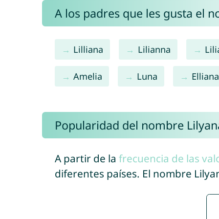
A los padres que les gusta el 
Lilliana
Lilianna
Lil
Amelia
Luna
Ellian
Popularidad del nombre Lilyan
A partir de la
frecuencia de las val
diferentes países. El nombre Lily