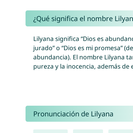
¿Qué significa el nombre Lilya
Lilyana significa “Dios es abundanc
jurado” o “Dios es mi promesa” (del hebreo “el/אֵל” = Dios + “shéva’/שֶׁבַע” = j
abundancia). El nombre Lilyana tamb
pureza y la inocencia, además de e
Pronunciación de Lilyana