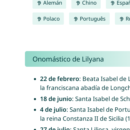
Alemán
Chino
Espa
Polaco
Português
R
Onomástico de Lilyana
22 de febrero
: Beata Isabel de 
la franciscana abadía de Longc
18 de junio
: Santa Isabel de Sc
4 de julio
: Santa Isabel de Port
la reina Constanza II de Sicilia (
27 de julio
: Santa Liliosa, virge