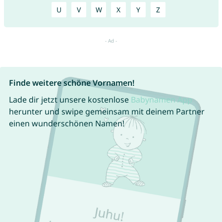
U
V
W
X
Y
Z
Finde weitere schöne Vornamen!
Lade dir jetzt unsere kostenlose
Babynamen App
herunter und swipe gemeinsam mit deinem Partner
einen wunderschönen Namen!