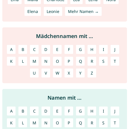
Elena
Leonie
Mehr Namen →
Mädchennamen mit ...
A
B
C
D
E
F
G
H
I
J
K
L
M
N
O
P
Q
R
S
T
U
V
W
X
Y
Z
Namen mit ...
A
B
C
D
E
F
G
H
I
J
K
L
M
N
O
P
Q
R
S
T