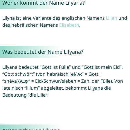
Woher kommt der Name Lilyana?
Lilyna ist eine Variante des englischen Namens
Lilian
und
des hebräischen Namens
Elisabeth
.
Was bedeutet der Name Lilyana?
Lilyana bedeutet “Gott ist Fülle” und “Gott ist mein Eid”,
“Gott schwört” (von hebräisch “el/אֵל” = Gott +
“shéva’/שֶׁבַע” = Eid/Schwur/sieben = Zahl der Fülle). Von
lateinisch “lilium” abgeleitet, bekommt Lilyana die
Bedeutung “die Lilie”.