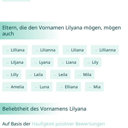
Eltern, die den Vornamen Lilyana mögen, mögen
auch
Lilliana
Lilianna
Liliana
Lillianna
Liljana
Lyana
Liana
Lily
Lilly
Laila
Leila
Mila
Amelia
Luna
Elliana
Mia
Beliebtheit des Vornamens Lilyana
Auf Basis der
Häufigkeit positiver Bewertungen