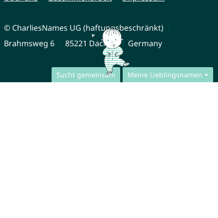
© CharliesNames UG (haftungsbeschränkt)
Brahmsweg 6
85221 Dachau
Germany
Sucht gemeinsam
Meine Lieblingsnamen