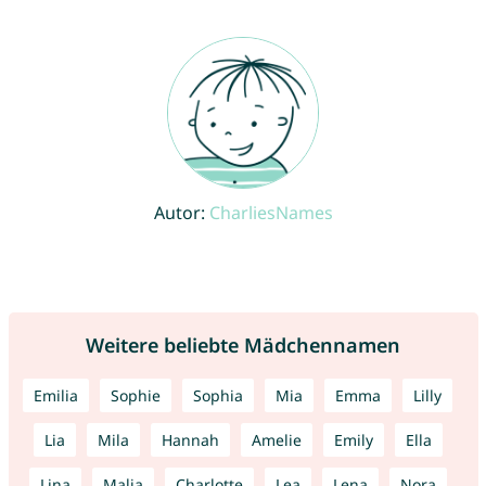
Autor:
CharliesNames
Weitere beliebte Mädchennamen
Emilia
Sophie
Sophia
Mia
Emma
Lilly
Lia
Mila
Hannah
Amelie
Emily
Ella
Lina
Malia
Charlotte
Lea
Lena
Nora