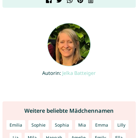
Autorin:
Jelka Batteiger
Weitere beliebte Mädchennamen
Emilia
Sophie
Sophia
Mia
Emma
Lilly
Lia
Mila
Hannah
Amelie
Emily
Ella