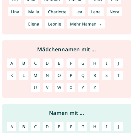
Lina
Malia
Charlotte
Lea
Lena
Nora
Elena
Leonie
Mehr Namen →
Mädchennamen mit ...
A
B
C
D
E
F
G
H
I
J
K
L
M
N
O
P
Q
R
S
T
U
V
W
X
Y
Z
Namen mit ...
A
B
C
D
E
F
G
H
I
J