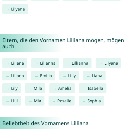
Lilyana
Eltern, die den Vornamen Lilliana mögen, mögen
auch
Liliana
Lilianna
Lillianna
Lilyana
Liljana
Emilia
Lilly
Liana
Lily
Mila
Amelia
Isabella
Lilli
Mia
Rosalie
Sophia
Beliebtheit des Vornamens Lilliana