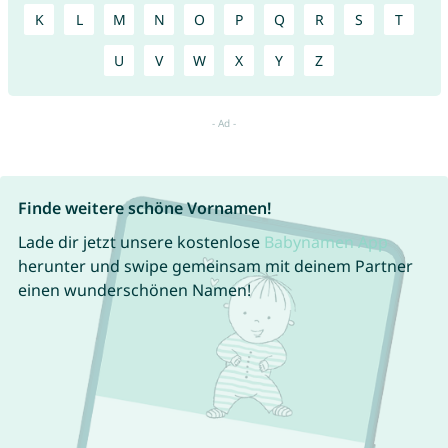
K
L
M
N
O
P
Q
R
S
T
U
V
W
X
Y
Z
Finde weitere schöne Vornamen!
Lade dir jetzt unsere kostenlose
Babynamen App
herunter und swipe gemeinsam mit deinem Partner
einen wunderschönen Namen!