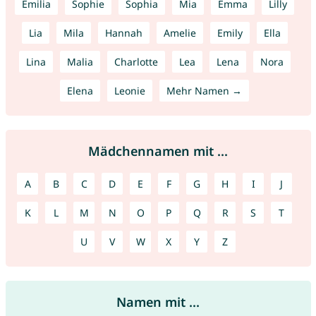
Emilia
Sophie
Sophia
Mia
Emma
Lilly
Lia
Mila
Hannah
Amelie
Emily
Ella
Lina
Malia
Charlotte
Lea
Lena
Nora
Elena
Leonie
Mehr Namen →
Mädchennamen mit ...
A
B
C
D
E
F
G
H
I
J
K
L
M
N
O
P
Q
R
S
T
U
V
W
X
Y
Z
Namen mit ...