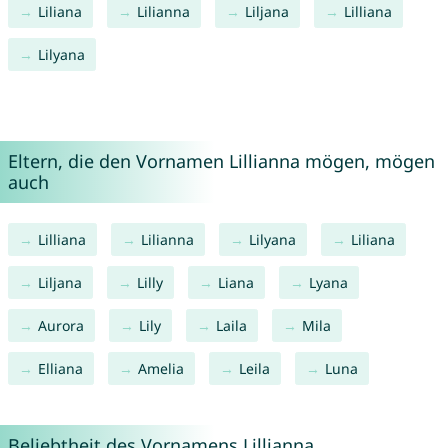
Liliana
Lilianna
Liljana
Lilliana
Lilyana
Eltern, die den Vornamen Lillianna mögen, mögen
auch
Lilliana
Lilianna
Lilyana
Liliana
Liljana
Lilly
Liana
Lyana
Aurora
Lily
Laila
Mila
Elliana
Amelia
Leila
Luna
Beliebtheit des Vornamens Lillianna