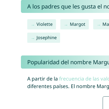
A los padres que les gusta el 
Violette
Margot
Ma
Josephine
Popularidad del nombre Margu
A partir de la
frecuencia de las val
diferentes países. El nombre Mar