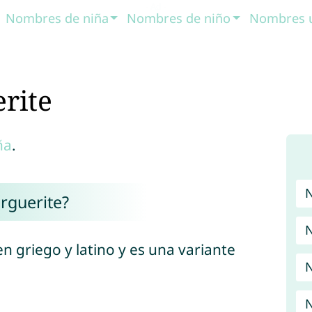
Nombres de niña
Nombres de niño
Nombres 
rite
ña
.
rguerite?
N
 griego y latino y es una variante
N
N