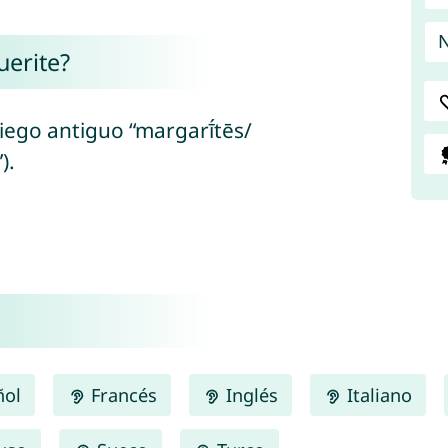
N
uerite?
riego antiguo “margarī́tēs/
).
ñol
Francés
Inglés
Italiano