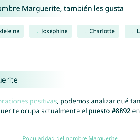
nombre Marguerite, también les gusta
deleine
Joséphine
Charlotte
L
erite
oraciones positivas
, podemos analizar qué ta
guerite ocupa actualmente el
puesto #8892
en 