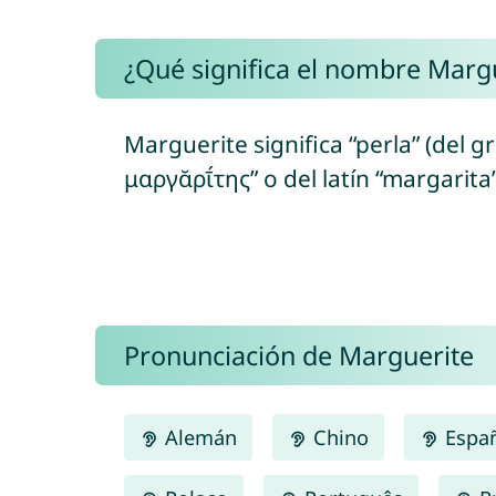
¿Qué significa el nombre Marg
Marguerite significa “perla” (del g
μαργᾰρῑ́της” o del latín “margarita”
Pronunciación de Marguerite
Alemán
Chino
Espa