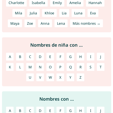
Charlotte
Isabella
Emily
Amelia
Hannah
Mila
Julia
Khloe
Lia
Luna
Eva
Maya
Zoe
Anna
Lena
Más nombres →
Nombres de niña con ...
A
B
C
D
E
F
G
H
I
J
K
L
M
N
O
P
Q
R
S
T
U
V
W
X
Y
Z
Nombres con ...
A
B
C
D
E
F
G
H
I
J