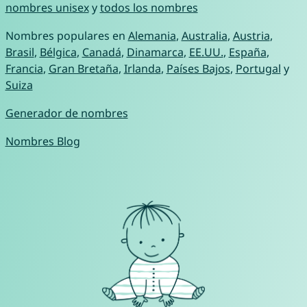
nombres unisex
y
todos los nombres
Nombres populares en
Alemania
,
Australia
,
Austria
,
Brasil
,
Bélgica
,
Canadá
,
Dinamarca
,
EE.UU.
,
España
,
Francia
,
Gran Bretaña
,
Irlanda
,
Países Bajos
,
Portugal
y
Suiza
Generador de nombres
Nombres Blog