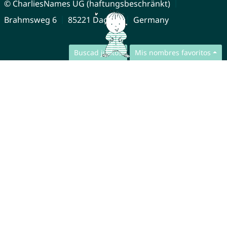
© CharliesNames UG (haftungsbeschränkt)
Brahmsweg 6
85221 Dachau
Germany
Buscad juntos
Mis nombres favoritos