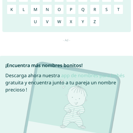
K
L
M
N
O
P
Q
R
S
T
U
V
W
X
Y
Z
¡Encuentra más nombres bonitos!
Descarga ahora nuestra
app de nombres para bebés
gratuita y encuentra junto a tu pareja un nombre
precioso !