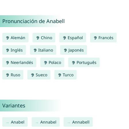
Pronunciación de Anabell
Alemán
Chino
Español
Francés
Inglés
Italiano
Japonés
Neerlandés
Polaco
Português
Ruso
Sueco
Turco
Variantes
Anabel
Annabel
Annabell