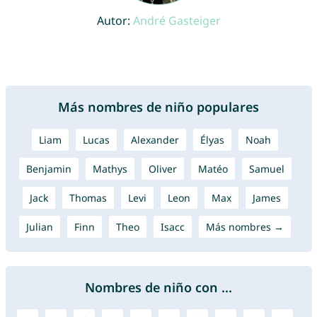
Autor:
André Gasteiger
Más nombres de niño populares
Liam
Lucas
Alexander
Élyas
Noah
Benjamin
Mathys
Oliver
Matéo
Samuel
Jack
Thomas
Levi
Leon
Max
James
Julian
Finn
Theo
Isacc
Más nombres →
Nombres de niño con ...