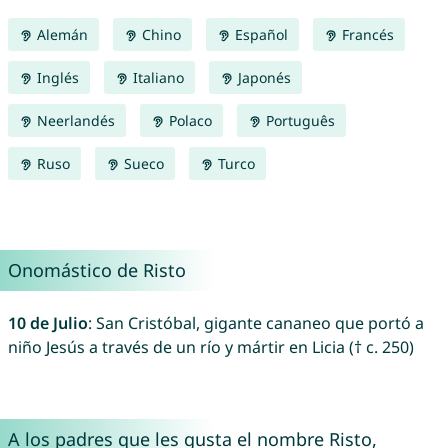
Alemán
Chino
Español
Francés
Inglés
Italiano
Japonés
Neerlandés
Polaco
Português
Ruso
Sueco
Turco
Onomástico de Risto
10 de Julio
: San Cristóbal, gigante cananeo que portó a
niño Jesús a través de un río y mártir en Licia († c. 250)
A los padres que les gusta el nombre Risto,