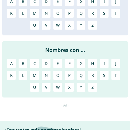
A
B
C
D
E
F
G
H
I
J
K
L
M
N
O
P
Q
R
S
T
U
V
W
X
Y
Z
Nombres con ...
A
B
C
D
E
F
G
H
I
J
K
L
M
N
O
P
Q
R
S
T
U
V
W
X
Y
Z