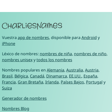
Vuestra
app de nombres
, disponible para
Android
y
iPhone
Léxico de nombres:
nombres de niña
,
nombres de niño
,
nombres unisex
y
todos los nombres
Nombres populares en
Alemania
,
Australia
,
Austria
,
Brasil
,
Bélgica
,
Canadá
,
Dinamarca
,
EE.UU.
,
España
,
Francia
,
Gran Bretaña
,
Irlanda
,
Países Bajos
,
Portugal
y
Suiza
Generador de nombres
Nombres Blog