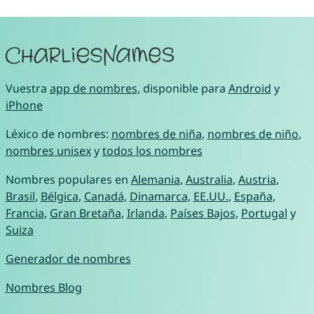
Vuestra
app de nombres
, disponible para
Android
y
iPhone
Léxico de nombres:
nombres de niña
,
nombres de niño
,
nombres unisex
y
todos los nombres
Nombres populares en
Alemania
,
Australia
,
Austria
,
Brasil
,
Bélgica
,
Canadá
,
Dinamarca
,
EE.UU.
,
España
,
Francia
,
Gran Bretaña
,
Irlanda
,
Países Bajos
,
Portugal
y
Suiza
Generador de nombres
Nombres Blog