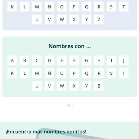
K
L
M
N
O
P
Q
R
S
T
U
V
W
X
Y
Z
Nombres con ...
A
B
C
D
E
F
G
H
I
J
K
L
M
N
O
P
Q
R
S
T
U
V
W
X
Y
Z
¡Encuentra más nombres bonitos!