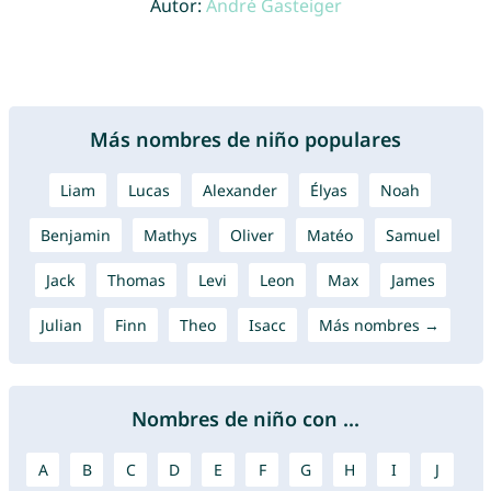
Autor:
André Gasteiger
Más nombres de niño populares
Liam
Lucas
Alexander
Élyas
Noah
Benjamin
Mathys
Oliver
Matéo
Samuel
Jack
Thomas
Levi
Leon
Max
James
Julian
Finn
Theo
Isacc
Más nombres →
Nombres de niño con ...
A
B
C
D
E
F
G
H
I
J