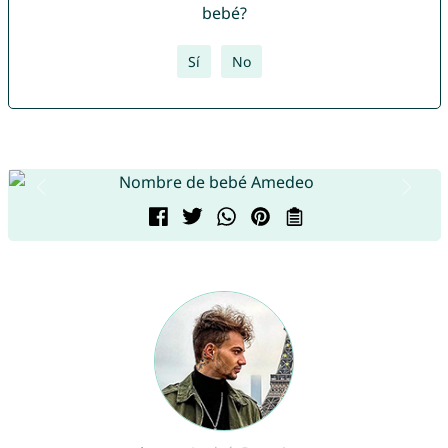
bebé?
Sí
No