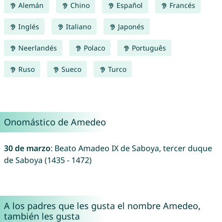
Alemán
Chino
Español
Francés
Inglés
Italiano
Japonés
Neerlandés
Polaco
Português
Ruso
Sueco
Turco
Onomástico de Amedeo
30 de marzo
: Beato Amadeo IX de Saboya, tercer duque
de Saboya (1435 - 1472)
A los padres que les gusta el nombre Amedeo,
también les gusta