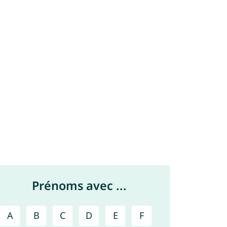
Prénoms avec ...
A
B
C
D
E
F