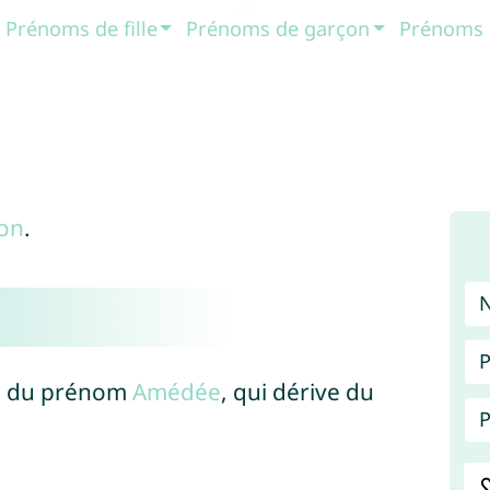
Prénoms de fille
Prénoms de garçon
Prénoms 
on
.
P
ne du prénom
Amédée
, qui dérive du
P