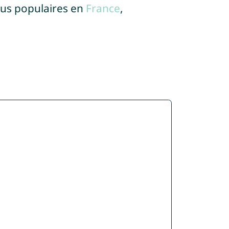
lus populaires en
France
,