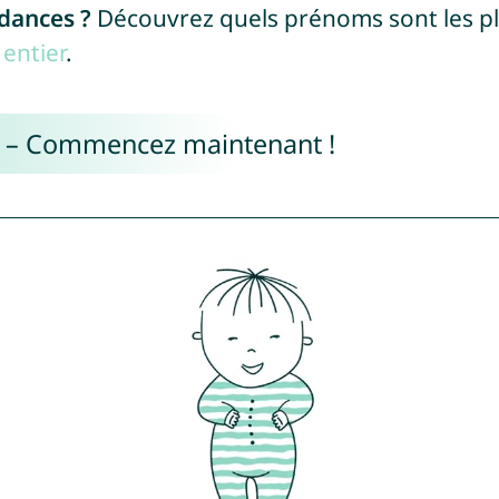
ndances ?
Découvrez quels prénoms sont les p
entier
.
e – Commencez maintenant !