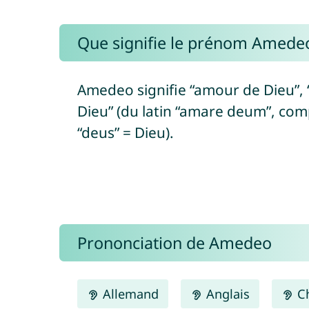
Que signifie le prénom Amedeo
Amedeo signifie “amour de Dieu”, “
Dieu” (du latin “amare deum”, co
“deus” = Dieu).
Prononciation de Amedeo
Allemand
Anglais
Ch