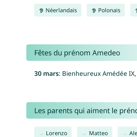
Néerlandais
Polonais
Fêtes du prénom Amedeo
30 mars
: Bienheureux Amédée IX, 
Les parents qui aiment le pr
Lorenzo
Matteo
Al