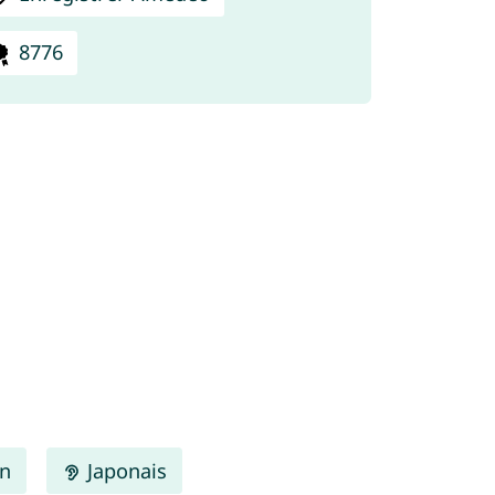
8776
en
Japonais