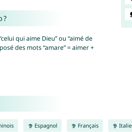
 ?
celui qui aime Dieu” ou “aimé de
mposé des mots “amare” = aimer +
inois
Espagnol
Français
Itali