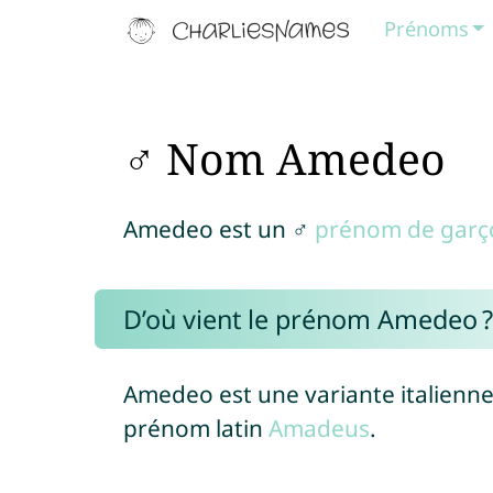
Prénoms
♂ Nom Amedeo
Amedeo est un ♂
prénom de garç
D’où vient le prénom Amedeo ?
Amedeo est une variante italien
prénom latin
Amadeus
.