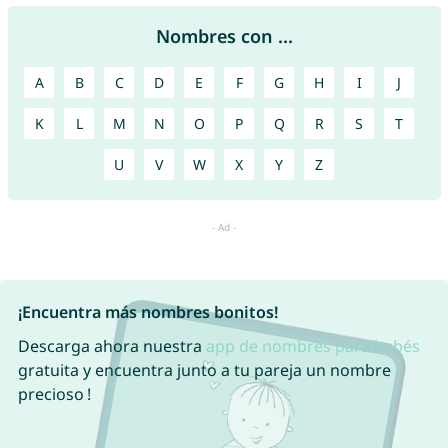
Nombres con ...
A
B
C
D
E
F
G
H
I
J
K
L
M
N
O
P
Q
R
S
T
U
V
W
X
Y
Z
¡Encuentra más nombres bonitos!
Descarga ahora nuestra
app de nombres para bebés
gratuita y encuentra junto a tu pareja un nombre
precioso !