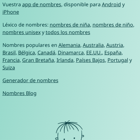
Vuestra
app de nombres
, disponible para
Android
y
iPhone
Léxico de nombres:
nombres de niña
,
nombres de niño
,
nombres unisex
y
todos los nombres
Nombres populares en
Alemania
,
Australia
,
Austria
,
Brasil
,
Bélgica
,
Canadá
,
Dinamarca
,
EE.UU.
,
España
,
Francia
,
Gran Bretaña
,
Irlanda
,
Países Bajos
,
Portugal
y
Suiza
Generador de nombres
Nombres Blog