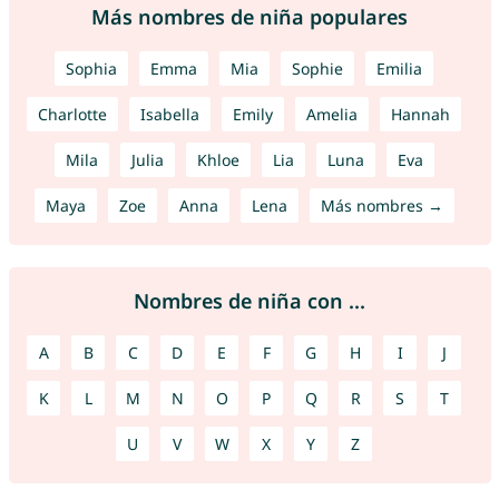
Más nombres de niña populares
Sophia
Emma
Mia
Sophie
Emilia
Charlotte
Isabella
Emily
Amelia
Hannah
Mila
Julia
Khloe
Lia
Luna
Eva
Maya
Zoe
Anna
Lena
Más nombres →
Nombres de niña con ...
A
B
C
D
E
F
G
H
I
J
K
L
M
N
O
P
Q
R
S
T
U
V
W
X
Y
Z