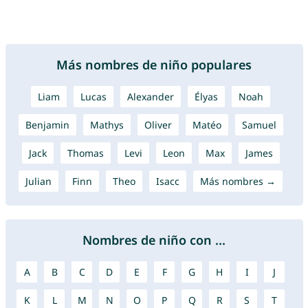
Más nombres de niño populares
Liam
Lucas
Alexander
Élyas
Noah
Benjamin
Mathys
Oliver
Matéo
Samuel
Jack
Thomas
Levi
Leon
Max
James
Julian
Finn
Theo
Isacc
Más nombres →
Nombres de niño con ...
A
B
C
D
E
F
G
H
I
J
K
L
M
N
O
P
Q
R
S
T