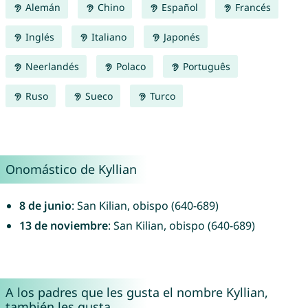
Alemán
Chino
Español
Francés
Inglés
Italiano
Japonés
Neerlandés
Polaco
Português
Ruso
Sueco
Turco
Onomástico de Kyllian
8 de junio
: San Kilian, obispo (640-689)
13 de noviembre
: San Kilian, obispo (640-689)
A los padres que les gusta el nombre Kyllian,
también les gusta