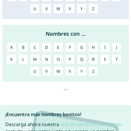
U
V
W
X
Y
Z
Nombres con ...
A
B
C
D
E
F
G
H
I
J
K
L
M
N
O
P
Q
R
S
T
U
V
W
X
Y
Z
¡Encuentra más nombres bonitos!
Descarga ahora nuestra
app de nombres para bebés