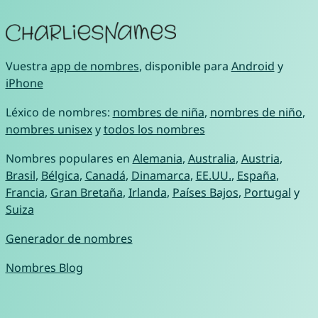
Vuestra
app de nombres
, disponible para
Android
y
iPhone
Léxico de nombres:
nombres de niña
,
nombres de niño
,
nombres unisex
y
todos los nombres
Nombres populares en
Alemania
,
Australia
,
Austria
,
Brasil
,
Bélgica
,
Canadá
,
Dinamarca
,
EE.UU.
,
España
,
Francia
,
Gran Bretaña
,
Irlanda
,
Países Bajos
,
Portugal
y
Suiza
Generador de nombres
Nombres Blog