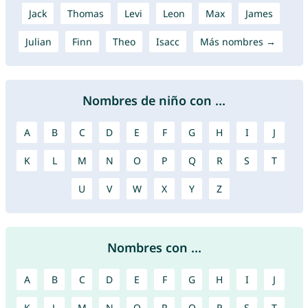
Jack
Thomas
Levi
Leon
Max
James
Julian
Finn
Theo
Isacc
Más nombres →
Nombres de niño con ...
A
B
C
D
E
F
G
H
I
J
K
L
M
N
O
P
Q
R
S
T
U
V
W
X
Y
Z
Nombres con ...
A
B
C
D
E
F
G
H
I
J
K
L
M
N
O
P
Q
R
S
T