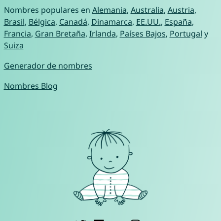
Nombres populares en
Alemania
,
Australia
,
Austria
,
Brasil
,
Bélgica
,
Canadá
,
Dinamarca
,
EE.UU.
,
España
,
Francia
,
Gran Bretaña
,
Irlanda
,
Países Bajos
,
Portugal
y
Suiza
Generador de nombres
Nombres Blog