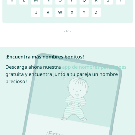
U
V
W
X
Y
Z
¡Encuentra más nombres bonitos!
Descarga ahora nuestra
app de nombres para bebés
gratuita y encuentra junto a tu pareja un nombre
precioso !