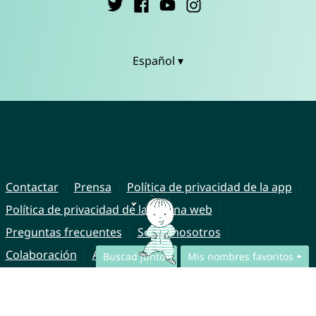
Español ▾
Contactar
Prensa
Política de privacidad de la app
Política de privacidad de la página web
Preguntas frecuentes
Sobre nosotros
Colaboración
Aviso legal
Buscad juntos
Mis nombres favoritos
© CharliesNames UG (haftungsbeschränkt)