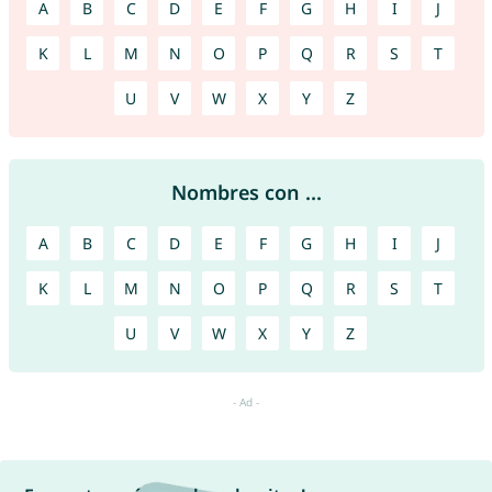
A
B
C
D
E
F
G
H
I
J
K
L
M
N
O
P
Q
R
S
T
U
V
W
X
Y
Z
Nombres con ...
A
B
C
D
E
F
G
H
I
J
K
L
M
N
O
P
Q
R
S
T
U
V
W
X
Y
Z