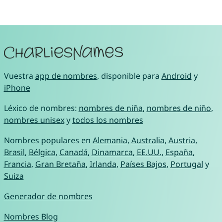
Vuestra
app de nombres
, disponible para
Android
y
iPhone
Léxico de nombres:
nombres de niña
,
nombres de niño
,
nombres unisex
y
todos los nombres
Nombres populares en
Alemania
,
Australia
,
Austria
,
Brasil
,
Bélgica
,
Canadá
,
Dinamarca
,
EE.UU.
,
España
,
Francia
,
Gran Bretaña
,
Irlanda
,
Países Bajos
,
Portugal
y
Suiza
Generador de nombres
Nombres Blog