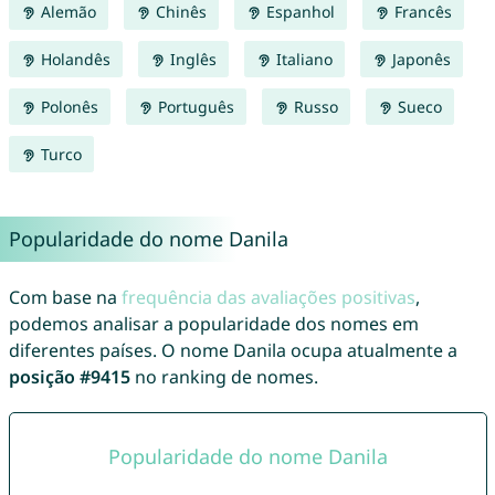
Alemão
Chinês
Espanhol
Francês
Holandês
Inglês
Italiano
Japonês
Polonês
Português
Russo
Sueco
Turco
Popularidade do nome Danila
Com base na
frequência das avaliações positivas
,
podemos analisar a popularidade dos nomes em
diferentes países. O nome Danila ocupa atualmente a
posição #9415
no ranking de nomes.