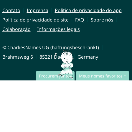
Contato
Imprensa
Política de privacidade do app
Política de privacidade do site
FAQ
Sobre nós
Colaboração
Informações legais
© CharliesNames UG (haftungsbeschränkt)
Brahmsweg 6
85221 Dachau
Germany
Procurem juntos
Meus nomes favoritos