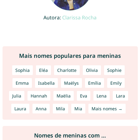
Autora:
Clarissa Rocha
Mais nomes populares para meninas
Sophia
Eléa
Charlotte
Olivia
Sophie
Emma
Isabella
Maëlys
Emília
Emily
Julia
Hannah
Maëlia
Eva
Lena
Lara
Laura
Anna
Mila
Mia
Mais nomes →
Nomes de meninas com ...