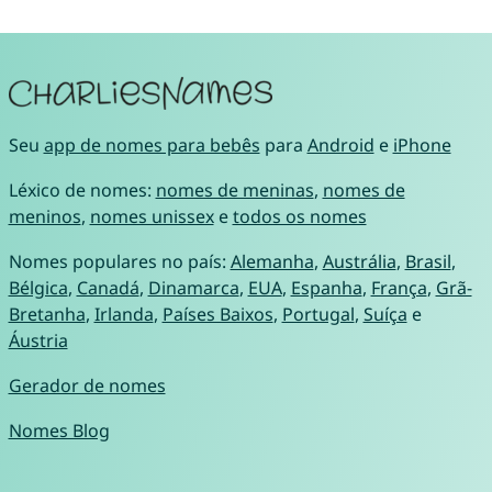
Seu
app de nomes para bebês
para
Android
e
iPhone
Léxico de nomes:
nomes de meninas
,
nomes de
meninos
,
nomes unissex
e
todos os nomes
Nomes populares no país:
Alemanha
,
Austrália
,
Brasil
,
Bélgica
,
Canadá
,
Dinamarca
,
EUA
,
Espanha
,
França
,
Grã-
Bretanha
,
Irlanda
,
Países Baixos
,
Portugal
,
Suíça
e
Áustria
Gerador de nomes
Nomes Blog