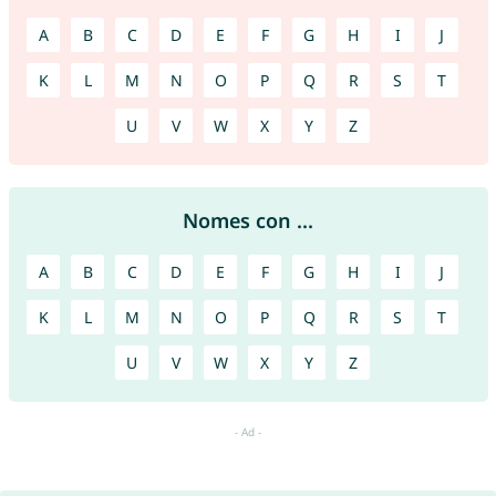
A
B
C
D
E
F
G
H
I
J
K
L
M
N
O
P
Q
R
S
T
U
V
W
X
Y
Z
Nomes con ...
A
B
C
D
E
F
G
H
I
J
K
L
M
N
O
P
Q
R
S
T
U
V
W
X
Y
Z