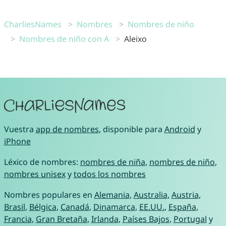
CharliesNames
Nombres
Nombres de niño
Nombres de niño con A
Aleixo
Vuestra
app de nombres
, disponible para
Android
y
iPhone
Léxico de nombres:
nombres de niña
,
nombres de niño
,
nombres unisex
y
todos los nombres
Nombres populares en
Alemania
,
Australia
,
Austria
,
Brasil
,
Bélgica
,
Canadá
,
Dinamarca
,
EE.UU.
,
España
,
Francia
,
Gran Bretaña
,
Irlanda
,
Países Bajos
,
Portugal
y