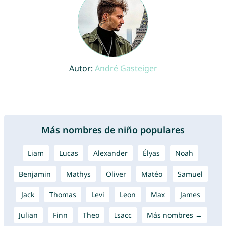
Autor:
André Gasteiger
Más nombres de niño populares
Liam
Lucas
Alexander
Élyas
Noah
Benjamin
Mathys
Oliver
Matéo
Samuel
Jack
Thomas
Levi
Leon
Max
James
Julian
Finn
Theo
Isacc
Más nombres →