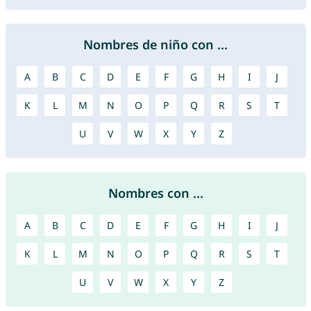
Nombres de niño con ...
A
B
C
D
E
F
G
H
I
J
K
L
M
N
O
P
Q
R
S
T
U
V
W
X
Y
Z
Nombres con ...
A
B
C
D
E
F
G
H
I
J
K
L
M
N
O
P
Q
R
S
T
U
V
W
X
Y
Z