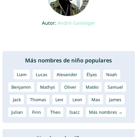
Autor:
André Gasteiger
Más nombres de niño populares
Liam
Lucas
Alexander
Élyas
Noah
Benjamin
Mathys
Oliver
Matéo
Samuel
Jack
Thomas
Levi
Leon
Max
James
Julian
Finn
Theo
Isacc
Más nombres →