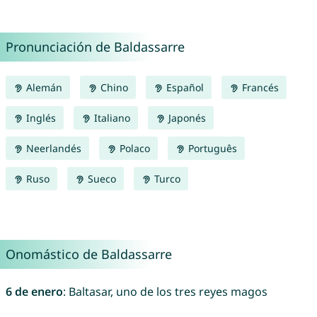
Pronunciación de Baldassarre
Alemán
Chino
Español
Francés
Inglés
Italiano
Japonés
Neerlandés
Polaco
Português
Ruso
Sueco
Turco
Onomástico de Baldassarre
6 de enero
: Baltasar, uno de los tres reyes magos