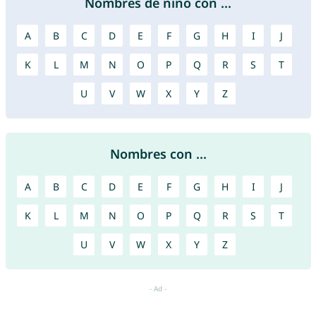
Nombres de niño con ...
A
B
C
D
E
F
G
H
I
J
K
L
M
N
O
P
Q
R
S
T
U
V
W
X
Y
Z
Nombres con ...
A
B
C
D
E
F
G
H
I
J
K
L
M
N
O
P
Q
R
S
T
U
V
W
X
Y
Z