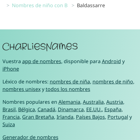
Nombres de niño con B
Baldassarre
Vuestra
app de nombres
, disponible para
Android
y
iPhone
Léxico de nombres:
nombres de niña
,
nombres de niño
,
nombres unisex
y
todos los nombres
Nombres populares en
Alemania
,
Australia
,
Austria
,
Brasil
,
Bélgica
,
Canadá
,
Dinamarca
,
EE.UU.
,
España
,
Francia
,
Gran Bretaña
,
Irlanda
,
Países Bajos
,
Portugal
y
Suiza
Generador de nombres