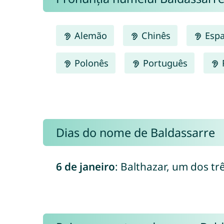
Alemão
Chinês
Espa
Polonês
Português
Dias do nome de Baldassarre
6 de janeiro
: Balthazar, um dos trê