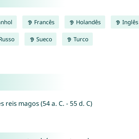
nhol
Francês
Holandês
Inglês
Russo
Sueco
Turco
s reis magos (54 a. C. - 55 d. C)