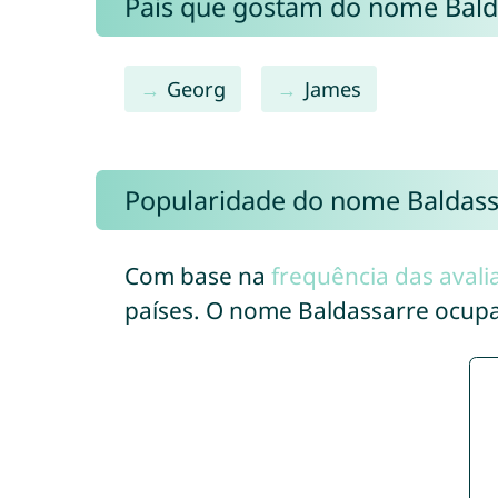
Pais que gostam do nome Bal
Georg
James
Popularidade do nome Baldass
Com base na
frequência das avali
países. O nome Baldassarre ocup