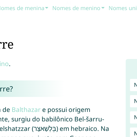
omes de menina
Nomes de menino
Nomes uni
rre
ino
.
rre?
a de
Balthazar
e possui origem
N
te, surgiu do babilônico Bel-šarru-
ב) em hebraico. Na
N