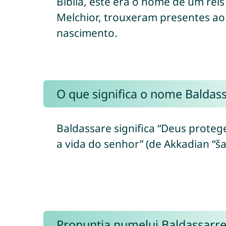
Bíblia, este era o nome de um rei
Melchior, trouxeram presentes ao
nascimento.
O que significa o nome Baldas
Baldassare significa “Deus protege o
a vida do senhor” (de Akkadian “ša
Pronunția numelui Baldassarr