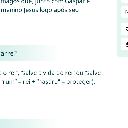
s magos que, junto com Gaspar e
 menino Jesus logo após seu
sarre?
 rei”, “salve a vida do rei” ou “salve
rrum” = rei + “naṣāru” = proteger).
e