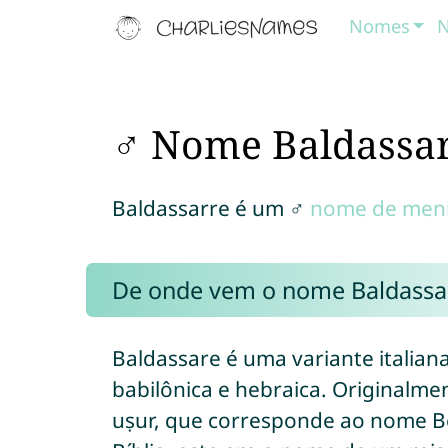
Nomes
N
♂ Nome Baldassa
Baldassarre é um ♂
nome de men
De onde vem o nome Baldassa
Baldassare é uma variante italian
babilônica e hebraica. Originalmen
uṣur, que corresponde ao nome Belshatzzar (ֵּלְשַׁאצַּר