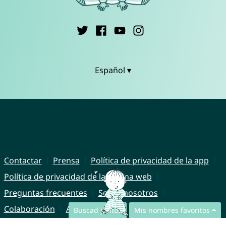
Español ▾
Contactar
Prensa
Política de privacidad de la app
Política de privacidad de la página web
Preguntas frecuentes
Sobre nosotros
Colaboración
Aviso legal
Buscad juntos
Mis nombres favoritos