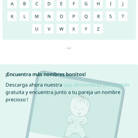
A
B
C
D
E
F
G
H
I
J
K
L
M
N
O
P
Q
R
S
T
U
V
W
X
Y
Z
¡Encuentra más nombres bonitos!
Descarga ahora nuestra
app de nombres para bebés
gratuita y encuentra junto a tu pareja un nombre
precioso !