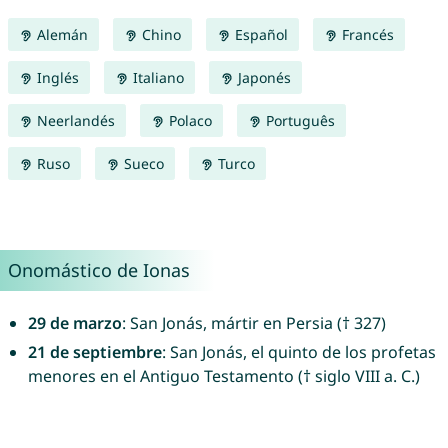
Alemán
Chino
Español
Francés
Inglés
Italiano
Japonés
Neerlandés
Polaco
Português
Ruso
Sueco
Turco
Onomástico de Ionas
29 de marzo
: San Jonás, mártir en Persia († 327)
21 de septiembre
: San Jonás, el quinto de los profetas
menores en el Antiguo Testamento († siglo VIII a. C.)