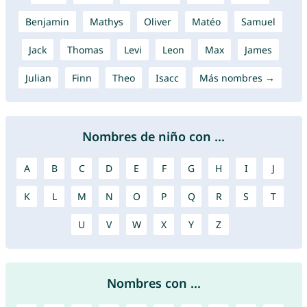
Benjamin
Mathys
Oliver
Matéo
Samuel
Jack
Thomas
Levi
Leon
Max
James
Julian
Finn
Theo
Isacc
Más nombres →
Nombres de niño con ...
A
B
C
D
E
F
G
H
I
J
K
L
M
N
O
P
Q
R
S
T
U
V
W
X
Y
Z
Nombres con ...