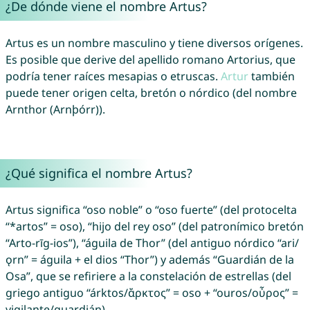
¿De dónde viene el nombre Artus?
Artus es un nombre masculino y tiene diversos orígenes.
Es posible que derive del apellido romano Artorius, que
podría tener raíces mesapias o etruscas.
Artur
también
puede tener origen celta, bretón o nórdico (del nombre
Arnthor (Arnþórr)).
¿Qué significa el nombre Artus?
Artus significa “oso noble” o “oso fuerte” (del protocelta
“*artos” = oso), “hijo del rey oso” (del patronímico bretón
“Arto-rīg-ios”), “águila de Thor” (del antiguo nórdico “ari/
ǫrn” = águila + el dios “Thor”) y además “Guardián de la
Osa”, que se refiriere a la constelación de estrellas (del
griego antiguo “árktos/ἄρκτος” = oso​ + “ouros/οὖρος” =
vigilante/guardián).