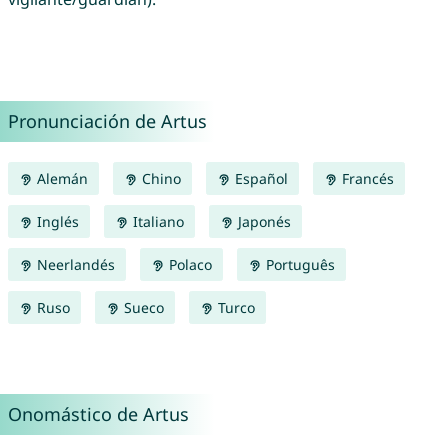
Pronunciación de Artus
Alemán
Chino
Español
Francés
Inglés
Italiano
Japonés
Neerlandés
Polaco
Português
Ruso
Sueco
Turco
Onomástico de Artus