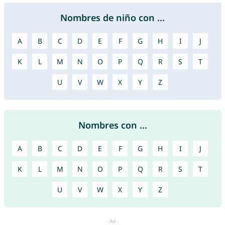
Nombres de niño con ...
A
B
C
D
E
F
G
H
I
J
K
L
M
N
O
P
Q
R
S
T
U
V
W
X
Y
Z
Nombres con ...
A
B
C
D
E
F
G
H
I
J
K
L
M
N
O
P
Q
R
S
T
U
V
W
X
Y
Z