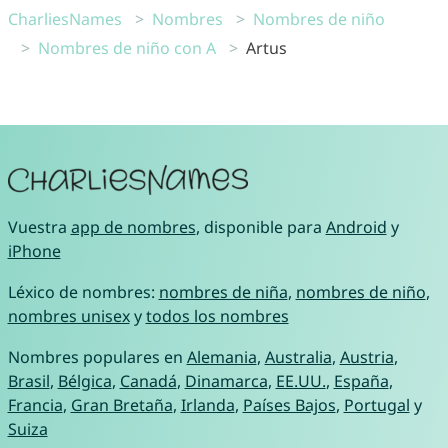
CharliesNames
Nombres
Nombres de niño
Nombres de niño con A
Artus
Vuestra
app de nombres
, disponible para
Android
y
iPhone
Léxico de nombres:
nombres de niña
,
nombres de niño
,
nombres unisex
y
todos los nombres
Nombres populares en
Alemania
,
Australia
,
Austria
,
Brasil
,
Bélgica
,
Canadá
,
Dinamarca
,
EE.UU.
,
España
,
Francia
,
Gran Bretaña
,
Irlanda
,
Países Bajos
,
Portugal
y
Suiza