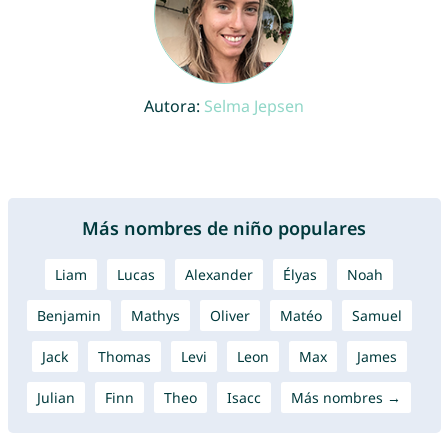
Autora:
Selma Jepsen
Más nombres de niño populares
Liam
Lucas
Alexander
Élyas
Noah
Benjamin
Mathys
Oliver
Matéo
Samuel
Jack
Thomas
Levi
Leon
Max
James
Julian
Finn
Theo
Isacc
Más nombres →