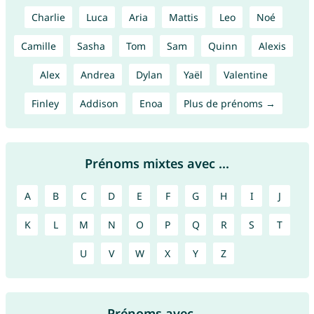
Charlie
Luca
Aria
Mattis
Leo
Noé
Camille
Sasha
Tom
Sam
Quinn
Alexis
Alex
Andrea
Dylan
Yaël
Valentine
Finley
Addison
Enoa
Plus de prénoms →
Prénoms mixtes avec ...
A
B
C
D
E
F
G
H
I
J
K
L
M
N
O
P
Q
R
S
T
U
V
W
X
Y
Z
Prénoms avec ...