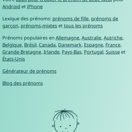
Android
et
iPhone
Lexique des prénoms:
prénoms de fille
,
prénoms de
garçon
,
prénoms-mixtes
et
tous les prénoms
Prénoms populaires en
Allemagne
,
Australie
,
Autriche
,
Belgique
,
Brésil
,
Canada
,
Danemark
,
Espagne
,
France
,
Grande-Bretagne
,
Irlande
,
Pays-Bas
,
Portugal
,
Suisse
et
États-Unis
Générateur de prénoms
Blog des prénoms