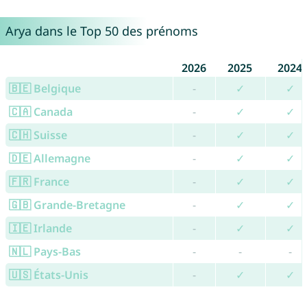
Arya dans le Top 50 des prénoms
2026
2025
2024
🇧🇪 Belgique
-
✓
✓
🇨🇦 Canada
-
✓
✓
🇨🇭 Suisse
-
✓
✓
🇩🇪 Allemagne
-
✓
✓
🇫🇷 France
-
✓
✓
🇬🇧 Grande-Bretagne
-
✓
✓
🇮🇪 Irlande
-
✓
✓
🇳🇱 Pays-Bas
-
-
-
🇺🇸 États-Unis
-
✓
✓