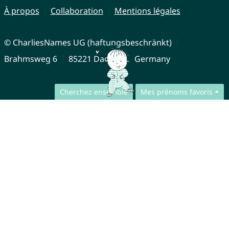
À propos
Collaboration
Mentions légales
© CharliesNames UG (haftungsbeschränkt)
Brahmsweg 6
85221 Dachau
Germany
Cherchez ensemble
Mes prénoms favoris