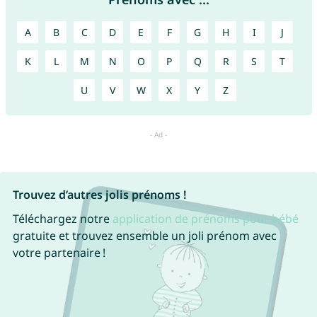
A
B
C
D
E
F
G
H
I
J
K
L
M
N
O
P
Q
R
S
T
U
V
W
X
Y
Z
Trouvez d’autres jolis prénoms !
Téléchargez notre
application de prénoms pour bébé
gratuite et trouvez ensemble un joli prénom avec
votre partenaire !