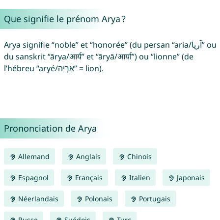
Que signifie le prénom Arya ?
Arya signifie “noble” et “honorée” (du persan “aria/آریا” ou
du sanskrit “ārya/आर्य” et “āryā/आर्या”) ou “lionne” (de
l’hébreu “aryé/אַרְיֵה” = lion).
Prononciation de Arya
Allemand
Anglais
Chinois
Espagnol
Français
Italien
Japonais
Néerlandais
Polonais
Portugais
Russe
Suédois
Turc