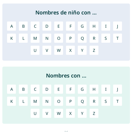
Nombres de niño con ...
A
B
C
D
E
F
G
H
I
J
K
L
M
N
O
P
Q
R
S
T
U
V
W
X
Y
Z
Nombres con ...
A
B
C
D
E
F
G
H
I
J
K
L
M
N
O
P
Q
R
S
T
U
V
W
X
Y
Z