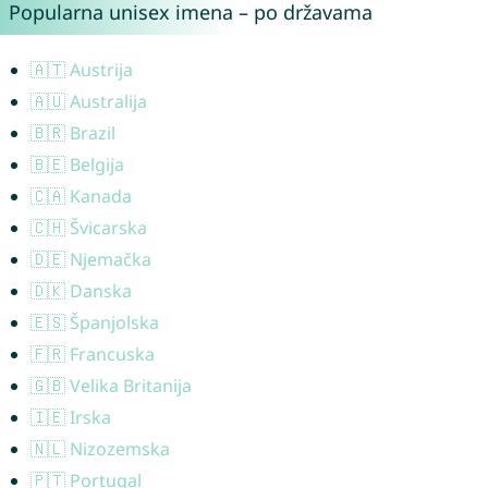
Popularna unisex imena – po državama
🇦🇹 Austrija
🇦🇺 Australija
🇧🇷 Brazil
🇧🇪 Belgija
🇨🇦 Kanada
🇨🇭 Švicarska
🇩🇪 Njemačka
🇩🇰 Danska
🇪🇸 Španjolska
🇫🇷 Francuska
🇬🇧 Velika Britanija
🇮🇪 Irska
🇳🇱 Nizozemska
🇵🇹 Portugal