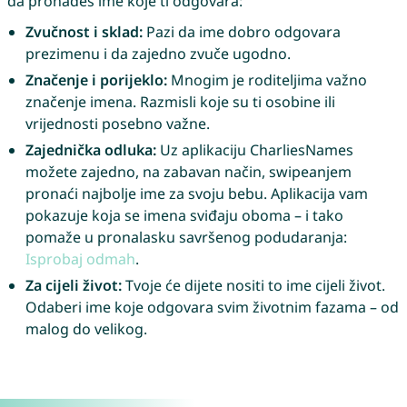
da pronađeš ime koje ti odgovara:
Zvučnost i sklad:
Pazi da ime dobro odgovara
prezimenu i da zajedno zvuče ugodno.
Značenje i porijeklo:
Mnogim je roditeljima važno
značenje imena. Razmisli koje su ti osobine ili
vrijednosti posebno važne.
Zajednička odluka:
Uz aplikaciju CharliesNames
možete zajedno, na zabavan način, swipeanjem
pronaći najbolje ime za svoju bebu. Aplikacija vam
pokazuje koja se imena sviđaju oboma – i tako
pomaže u pronalasku savršenog podudaranja:
Isprobaj odmah
.
Za cijeli život:
Tvoje će dijete nositi to ime cijeli život.
Odaberi ime koje odgovara svim životnim fazama – od
malog do velikog.