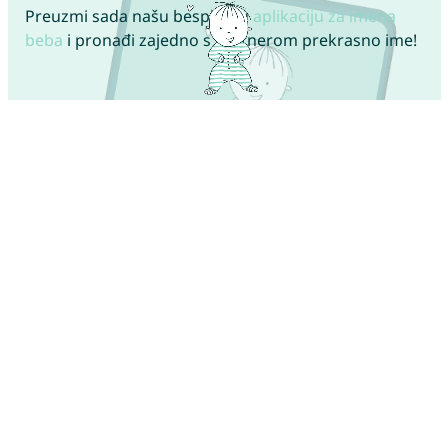
Preuzmi sada našu besplatnu
aplikaciju za imena
beba
i pronađi zajedno s partnerom prekrasno ime!