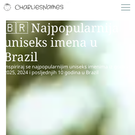
🇧🇷 Najpopularnija
uniseks imena u
Brazil
Inspiriraj se najpopularnijim uniseks imenima iz godina
2025, 2024 i posljednjih 10 godina u Brazil