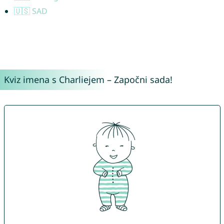
🇺🇸 SAD
Kviz imena s Charliejem – Započni sada!