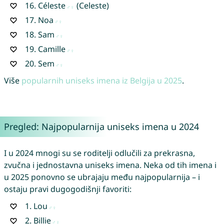
16.
Céleste
(Celeste)
17.
Noa
18.
Sam
19.
Camille
20.
Sem
Više
popularnih uniseks imena iz Belgija u 2025
.
Pregled: Najpopularnija uniseks imena u 2024
I u 2024 mnogi su se roditelji odlučili za prekrasna,
zvučna i jednostavna uniseks imena. Neka od tih imena i
u 2025 ponovno se ubrajaju među najpopularnija – i
ostaju pravi dugogodišnji favoriti:
1.
Lou
2.
Billie