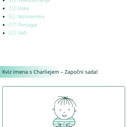
🇮🇪 Irska
🇳🇱 Nizozemska
🇵🇹 Portugal
🇺🇸 SAD
Kviz imena s Charliejem – Započni sada!