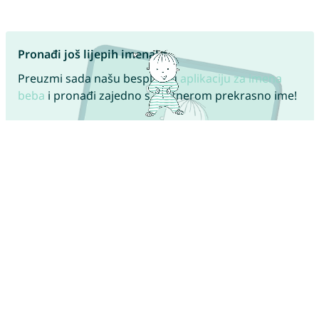
Pronađi još lijepih imena!
Preuzmi sada našu besplatnu
aplikaciju za imena
beba
i pronađi zajedno s partnerom prekrasno ime!