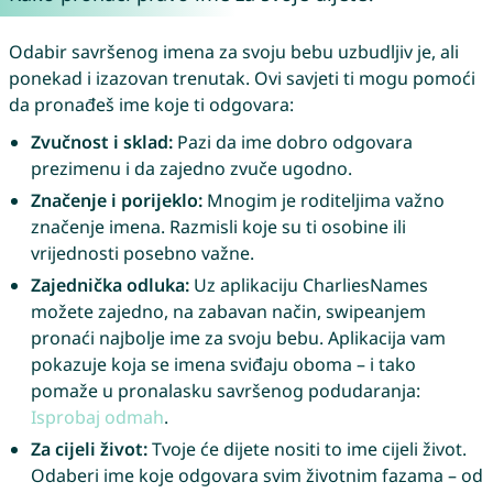
Odabir savršenog imena za svoju bebu uzbudljiv je, ali
ponekad i izazovan trenutak. Ovi savjeti ti mogu pomoći
da pronađeš ime koje ti odgovara:
Zvučnost i sklad:
Pazi da ime dobro odgovara
prezimenu i da zajedno zvuče ugodno.
Značenje i porijeklo:
Mnogim je roditeljima važno
značenje imena. Razmisli koje su ti osobine ili
vrijednosti posebno važne.
Zajednička odluka:
Uz aplikaciju CharliesNames
možete zajedno, na zabavan način, swipeanjem
pronaći najbolje ime za svoju bebu. Aplikacija vam
pokazuje koja se imena sviđaju oboma – i tako
pomaže u pronalasku savršenog podudaranja:
Isprobaj odmah
.
Za cijeli život:
Tvoje će dijete nositi to ime cijeli život.
Odaberi ime koje odgovara svim životnim fazama – od