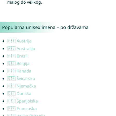
malog do velikog.
Popularna unisex imena – po državama
🇦🇹 Austrija
🇦🇺 Australija
🇧🇷 Brazil
🇧🇪 Belgija
🇨🇦 Kanada
🇨🇭 Švicarska
🇩🇪 Njemačka
🇩🇰 Danska
🇪🇸 Španjolska
🇫🇷 Francuska
🇬🇧 Velika Britanija