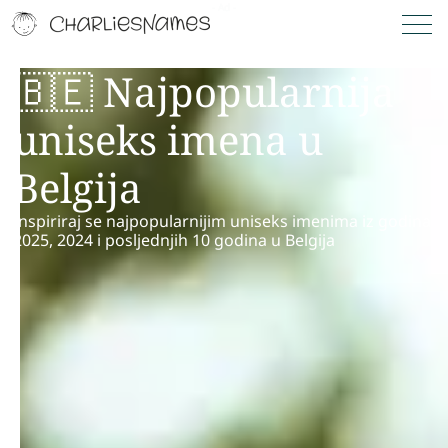
🇧🇪 Najpopularnija
uniseks imena u
Belgija
Inspiriraj se najpopularnijim uniseks imenima iz godina
2025, 2024 i posljednjih 10 godina u Belgija