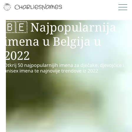
🇧🇪 Najpopularnija
imena u Belgija u
2022
Otkrij 50 najpopularnijih imena za dječake, djevojčice i
unisex imena te najnovije trendove iz 2022