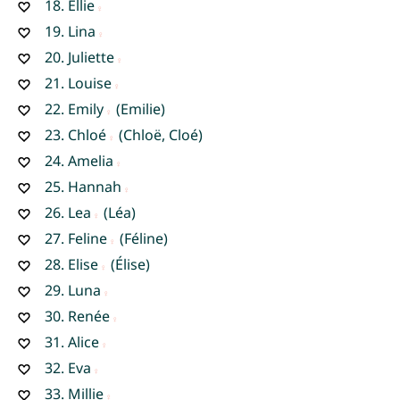
18.
Ellie
19.
Lina
20.
Juliette
21.
Louise
22.
Emily
(Emilie)
23.
Chloé
(Chloë, Cloé)
24.
Amelia
25.
Hannah
26.
Lea
(Léa)
27.
Feline
(Féline)
28.
Elise
(Élise)
29.
Luna
30.
Renée
31.
Alice
32.
Eva
33.
Millie