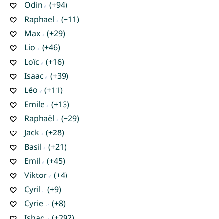
Odin
(+94)
Raphael
(+11)
Max
(+29)
Lio
(+46)
Loïc
(+16)
Isaac
(+39)
Léo
(+11)
Emile
(+13)
Raphaël
(+29)
Jack
(+28)
Basil
(+21)
Emil
(+45)
Viktor
(+4)
Cyril
(+9)
Cyriel
(+8)
Ishaq
(+292)