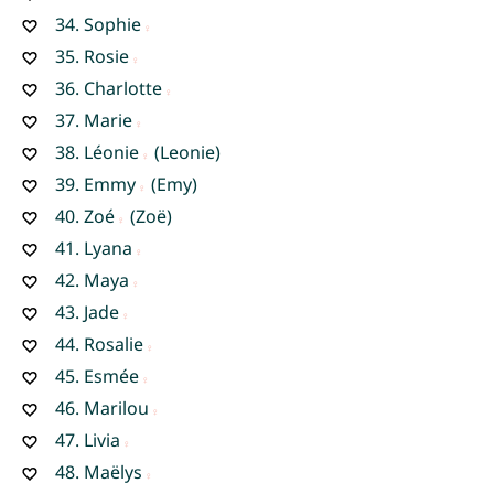
34.
Sophie
35.
Rosie
36.
Charlotte
37.
Marie
38.
Léonie
(Leonie)
39.
Emmy
(Emy)
40.
Zoé
(Zoë)
41.
Lyana
42.
Maya
43.
Jade
44.
Rosalie
45.
Esmée
46.
Marilou
47.
Livia
48.
Maëlys