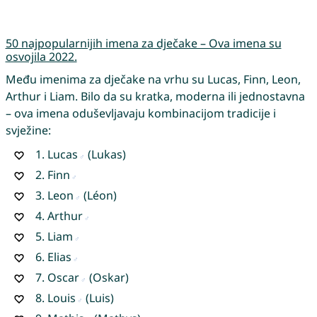
50 najpopularnijih imena za dječake – Ova imena su
osvojila 2022.
Među imenima za dječake na vrhu su Lucas, Finn, Leon,
Arthur i Liam. Bilo da su kratka, moderna ili jednostavna
– ova imena oduševljavaju kombinacijom tradicije i
svježine:
1.
Lucas
(Lukas)
2.
Finn
3.
Leon
(Léon)
4.
Arthur
5.
Liam
6.
Elias
7.
Oscar
(Oskar)
8.
Louis
(Luis)