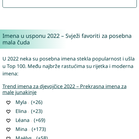
Imena u usponu 2022 – Svježi favoriti za posebna
mala čuda
U 2022 neka su posebna imena stekla popularnost i ušla
u Top 100. Među najbrže rastućima su rijetka i moderna
imena:
Trend imena za djevojčice 2022 – Prekrasna imena za
male junakinje
Myla
(+26)
Elina
(+23)
Léana
(+69)
Mina
(+173)
Maëlys
(+58)