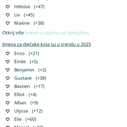
Héloïse
(+47)
Liv
(+45)
Maxine
(+38)
Otkrij više
imena u usponu za djevojčice
.
Imena za dječake koja su u trendu u 2025
Enzo
(+21)
Émile
(+5)
Benjamin
(+2)
Gustave
(+38)
Bastien
(+17)
Elliot
(+4)
Alban
(+9)
Ulysse
(+12)
Elie
(+60)