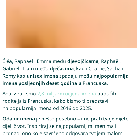
Éléa, Raphaël i Emma među
djevojčicama
, Raphaël,
Gabriel i Liam među
dječacima
, kao i Charlie, Sacha i
Romy kao
unisex imena
spadaju među
najpopularnija
imena posljednjih deset godina u Francuska
.
Analizirali smo
2,8 milijardi ocjena imena
budućih
roditelja iz Francuska, kako bismo ti predstavili
najpopularnija imena od 2016 do 2025.
Odabir imena
je nešto posebno – ime prati tvoje dijete
cijeli život. Inspiriraj se najpopularnijim imenima i
pronađi ono koje savršeno odgovara tvojem malom