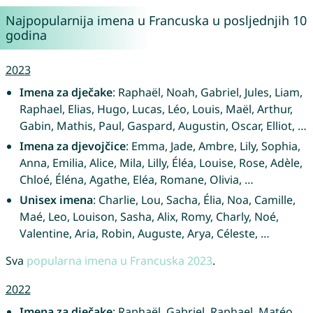
Najpopularnija imena u Francuska u posljednjih 10
godina
2023
Imena za dječake
: Raphaël, Noah, Gabriel, Jules, Liam,
Raphael, Elias, Hugo, Lucas, Léo, Louis, Maël, Arthur,
Gabin, Mathis, Paul, Gaspard, Augustin, Oscar, Elliot, …
Imena za djevojčice
: Emma, Jade, Ambre, Lily, Sophia,
Anna, Emilia, Alice, Mila, Lilly, Éléa, Louise, Rose, Adèle,
Chloé, Éléna, Agathe, Eléa, Romane, Olivia, …
Unisex imena
: Charlie, Lou, Sacha, Élia, Noa, Camille,
Maé, Leo, Louison, Sasha, Alix, Romy, Charly, Noé,
Valentine, Aria, Robin, Auguste, Arya, Céleste, …
Sva
popularna imena u Francuska 2023
.
2022
Imena za dječake
: Raphaël, Gabriel, Raphael, Matéo,