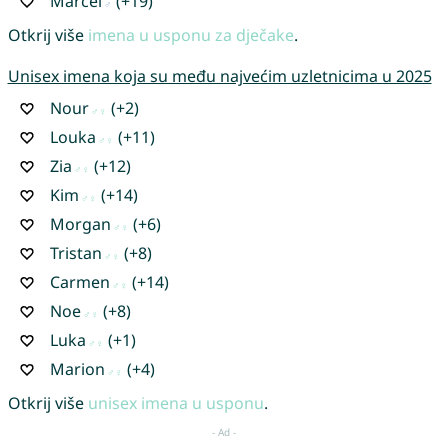
Marcel
(+19)
Otkrij više
imena u usponu za dječake
.
Unisex imena koja su među najvećim uzletnicima u 2025
Nour
(+2)
Louka
(+11)
Zia
(+12)
Kim
(+14)
Morgan
(+6)
Tristan
(+8)
Carmen
(+14)
Noe
(+8)
Luka
(+1)
Marion
(+4)
Otkrij više
unisex imena u usponu
.