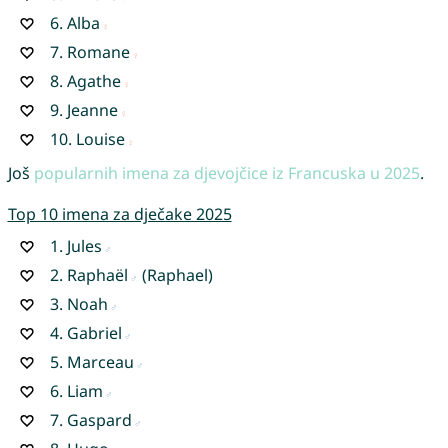
6.
Alba
7.
Romane
8.
Agathe
9.
Jeanne
10.
Louise
Još
popularnih imena za djevojčice iz Francuska u 2025
.
Top 10 imena za dječake 2025
1.
Jules
2.
Raphaël
(Raphael)
3.
Noah
4.
Gabriel
5.
Marceau
6.
Liam
7.
Gaspard