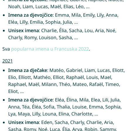
Noah, Liam, Lucas, Maël, Elias, Léo, …
Imena za djevojčice
: Emma, Mila, Emily, Lily, Anna,
Eléa, Lilly, Emilia, Sophia, Julia, …
Unisex imena
: Charlie, Élia, Sacha, Lou, Aria, Noé,
Charly, Romy, Louison, Sasha, …
Sva
popularna imena u Francuska 2022
.
2021
Imena za dječake
: Matéo, Gabriel, Liam, Lucas, Eliott,
Elio, Elliott, Mathéo, Elliot, Raphaël, Louis, Mael,
Raphael, Maël, Milann, Théo, Mateo, Rafaël, Timeo,
Eliot, …
Imena za djevojčice
: Eléa, Élina, Mila, Elea, Lili, Julia,
Anna, Téa, Éléa, Sofia, Thalia, Louise, Emma, Sophia,
Lya, Maya, Lilly, Louna, Elina, Charlotte, …
Unisex imena
: Eden, Sacha, Charly, Charlie, Aria,
Sasha, Romy, Noé, Luca, Élia, Arya, Robin, Sammy,