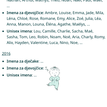
…
Imena za djevojčice
: Ambre, Louise, Emma, Jade, Mila,
Léna, Chloé, Rose, Romane, Emy, Alice, Zoé, Julia, Léa,
Anna, Manon, Louna, Éléna, Agathe, Maëlys, …
Unisex imena
: Lou, Camille, Charlie, Sacha, Maé,
Sasha, Tom, Leo, Robin, Noam, Noé, Aria, Charly, Romy,
Alix, Hayden, Valentine, Luca, Nino, Noe, …
2016
Imena za dječake
: …
Imena za djevojčice
: …
Unisex imena
: …
Još uvijek tražiš lijepo ime za svoje dijete?