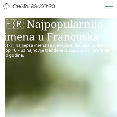
🇫🇷 Najpopularnija
imena u Francuska
Otkrij najljepša imena za djevojčice, dječake i unisex iz
Top 10 – uz najnovije trendove iz 2025, 2024 i proteklih
10 godina.