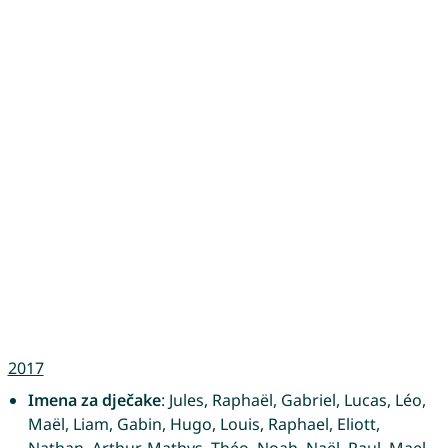
2017
Imena za dječake
: Jules, Raphaël, Gabriel, Lucas, Léo,
Maël, Liam, Gabin, Hugo, Louis, Raphael, Eliott,
Nathan, Arthur, Mathys, Théo, Noah, Naël, Paul, Mael,