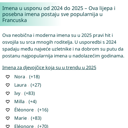
Imena u usponu od 2024 do 2025 – Ova lijepa i
posebna imena postaju sve popularnija u
Francuska
Ova neobična i moderna imena su u 2025 pravi hit i
osvojila su srca mnogih roditelja. U usporedbi s 2024
spadaju među najveće uzletnike i na dobrom su putu da
postanu najpopularnija imena u nadolazećim godinama.
Imena za djevojčice koja su u trendu u 2025
Nora
(+18)
Laura
(+27)
Ivy
(+83)
Milla
(+4)
Éléonore
(+16)
Marie
(+83)
Eléonore
(+70)