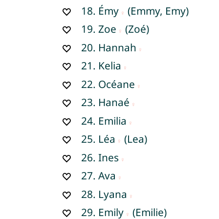
18.
Émy
(Emmy, Emy)
19.
Zoe
(Zoé)
20.
Hannah
21.
Kelia
22.
Océane
23.
Hanaé
24.
Emilia
25.
Léa
(Lea)
26.
Ines
27.
Ava
28.
Lyana
29.
Emily
(Emilie)