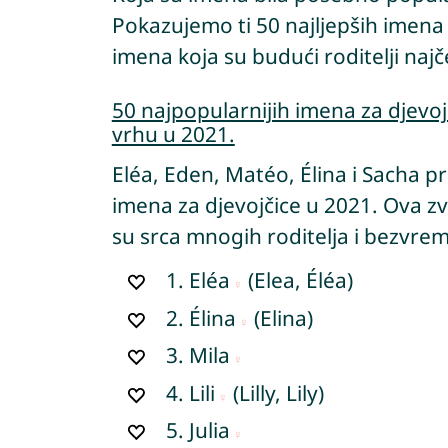
Pokazujemo ti 50 najljepših imena 
imena koja su budući roditelji najče
50 najpopularnijih imena za djevoj
vrhu u 2021.
Eléa, Eden, Matéo, Élina i Sacha p
imena za djevojčice u 2021. Ova zv
su srca mnogih roditelja i bezvreme
1.
Eléa
(Elea, Éléa)
2.
Élina
(Elina)
3.
Mila
4.
Lili
(Lilly, Lily)
5.
Julia