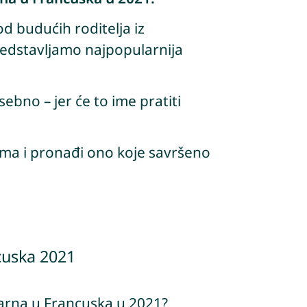
d budućih roditelja iz
redstavljamo najpopularnija
ebno – jer će to ime pratiti
nima i pronađi ono koje savršeno
cuska 2021
arna u Francuska u 2021?