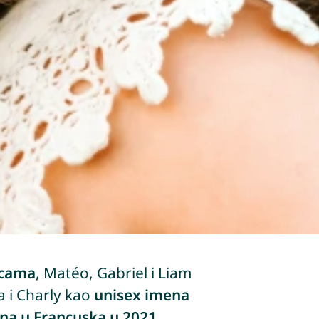
icama
, Matéo, Gabriel i Liam
a i Charly kao
unisex imena
na u Francuska u 2021.