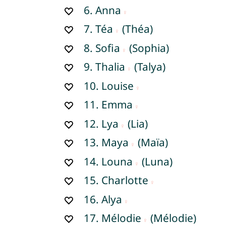
6.
Anna
7.
Téa
(Théa)
8.
Sofia
(Sophia)
9.
Thalia
(Talya)
10.
Louise
11.
Emma
12.
Lya
(Lia)
13.
Maya
(Maïa)
14.
Louna
(Luna)
15.
Charlotte
16.
Alya
17.
Mélodie
(Mélodie)