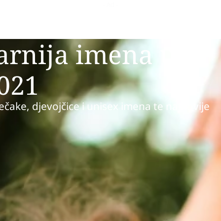
arnija imena u
021
ečake, djevojčice i unisex imena te najnovije