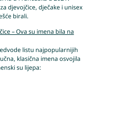
za djevojčice, dječake i unisex
šće birali.
čice – Ova su imena bila na
redvode listu najpopularnijih
učna, klasična imena osvojila
nski su lijepa: