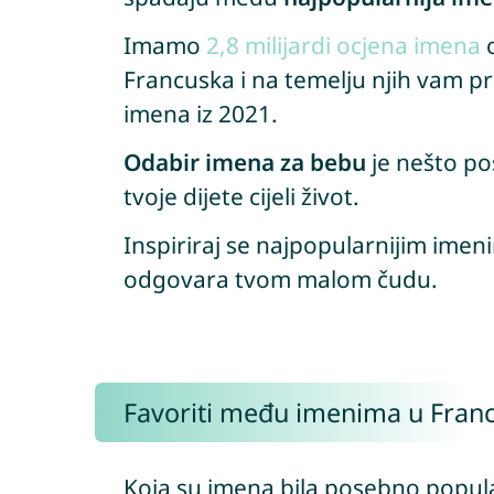
Imamo
2,8 milijardi ocjena imena
o
Francuska i na temelju njih vam p
imena iz 2021.
Odabir imena za bebu
je nešto pos
tvoje dijete cijeli život.
Inspiriraj se najpopularnijim ime
odgovara tvom malom čudu.
Favoriti među imenima u Fran
Koja su imena bila posebno popul