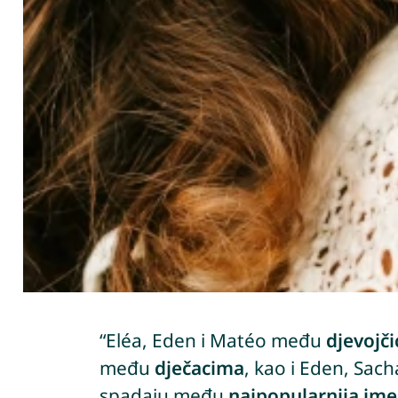
“Eléa, Eden i Matéo među
djevojč
među
dječacima
, kao i Eden, Sach
spadaju među
najpopularnija ime