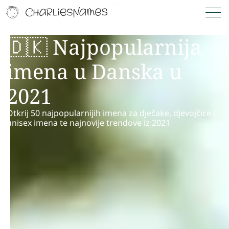
🇩🇰 Najpopularnija
imena u Danska u
2021
Otkrij 50 najpopularnijih imena za dječake, djevojčice i
unisex imena te najnovije trendove iz 2021