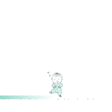
Najpopularnija imena posljednjeg desetljeća u
Danska