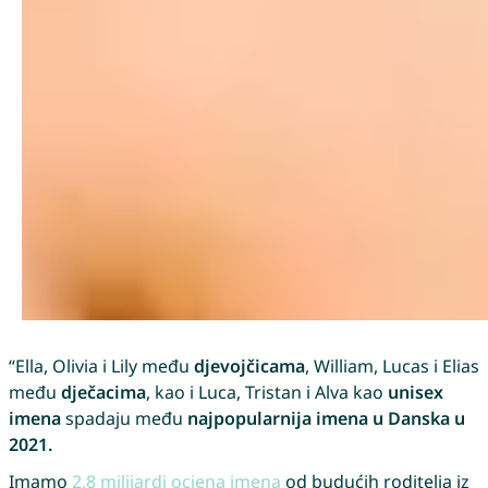
“Ella, Olivia i Lily među
djevojčicama
, William, Lucas i Elias
među
dječacima
, kao i Luca, Tristan i Alva kao
unisex
imena
spadaju među
najpopularnija imena u Danska u
2021.
Imamo
2,8 milijardi ocjena imena
od budućih roditelja iz