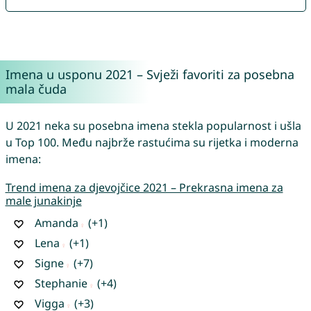
Imena u usponu 2021 – Svježi favoriti za posebna
mala čuda
U 2021 neka su posebna imena stekla popularnost i ušla
u Top 100. Među najbrže rastućima su rijetka i moderna
imena:
Trend imena za djevojčice 2021 – Prekrasna imena za
male junakinje
Amanda
(+1)
Lena
(+1)
Signe
(+7)
Stephanie
(+4)
Vigga
(+3)