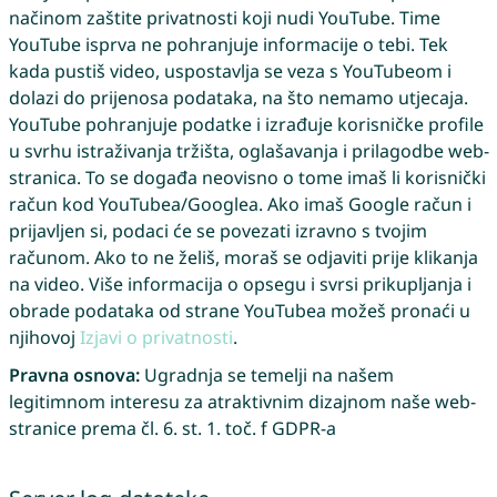
načinom zaštite privatnosti koji nudi YouTube. Time
YouTube isprva ne pohranjuje informacije o tebi. Tek
kada pustiš video, uspostavlja se veza s YouTubeom i
dolazi do prijenosa podataka, na što nemamo utjecaja.
YouTube pohranjuje podatke i izrađuje korisničke profile
u svrhu istraživanja tržišta, oglašavanja i prilagodbe web-
stranica. To se događa neovisno o tome imaš li korisnički
račun kod YouTubea/Googlea. Ako imaš Google račun i
prijavljen si, podaci će se povezati izravno s tvojim
računom. Ako to ne želiš, moraš se odjaviti prije klikanja
na video. Više informacija o opsegu i svrsi prikupljanja i
obrade podataka od strane YouTubea možeš pronaći u
njihovoj
Izjavi o privatnosti
.
Pravna osnova:
Ugradnja se temelji na našem
legitimnom interesu za atraktivnim dizajnom naše web-
stranice prema čl. 6. st. 1. toč. f GDPR-a