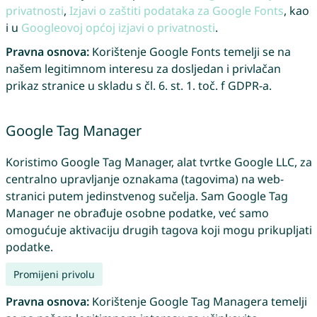
privatnosti
,
Izjavi o zaštiti podataka za Google Fonts
, kao
i u
Googleovoj općoj izjavi o privatnosti
.
Pravna osnova:
Korištenje Google Fonts temelji se na
našem legitimnom interesu za dosljedan i privlačan
prikaz stranice u skladu s čl. 6. st. 1. toč. f GDPR-a.
Google Tag Manager
Koristimo Google Tag Manager, alat tvrtke Google LLC, za
centralno upravljanje oznakama (tagovima) na web-
stranici putem jedinstvenog sučelja. Sam Google Tag
Manager ne obrađuje osobne podatke, već samo
omogućuje aktivaciju drugih tagova koji mogu prikupljati
podatke.
Promijeni privolu
Pravna osnova:
Korištenje Google Tag Managera temelji