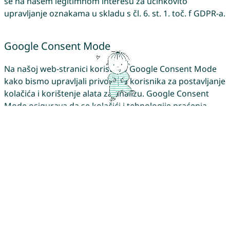
se na našem legitimnom interesu za učinkovito
upravljanje oznakama u skladu s čl. 6. st. 1. toč. f GDPR-a.
Google Consent Mode
Na našoj web-stranici koristimo Google Consent Mode
kako bismo upravljali privolama korisnika za postavljanje
kolačića i korištenje alata za analizu. Google Consent
Mode osigurava da se kolačići i tehnologije praćenja
aktiviraju samo ako korisnici daju svoju privolu. Pritom
se Googleu anonimno prenose podaci kao što su status
privole i korisničke postavke.
Consent Mode nam omogućuje provođenje anonimnih
mjerenja čak i bez privole, bez prikupljanja osobnih
podataka. Svoju privolu možeš u svakom trenutku
promijeniti ili povući.
Promijeni privolu