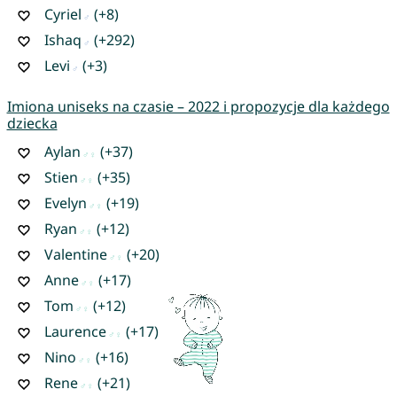
Cyriel
(+8)
Ishaq
(+292)
Levi
(+3)
Imiona uniseks na czasie – 2022 i propozycje dla każdego
dziecka
Aylan
(+37)
Stien
(+35)
Evelyn
(+19)
Ryan
(+12)
Valentine
(+20)
Anne
(+17)
Tom
(+12)
Laurence
(+17)
Nino
(+16)
Rene
(+21)