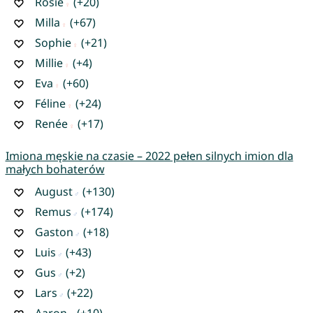
Rosie
(+20)
Milla
(+67)
Sophie
(+21)
Millie
(+4)
Eva
(+60)
Féline
(+24)
Renée
(+17)
Imiona męskie na czasie – 2022 pełen silnych imion dla
małych bohaterów
August
(+130)
Remus
(+174)
Gaston
(+18)
Luis
(+43)
Gus
(+2)
Lars
(+22)
Aaron
(+10)