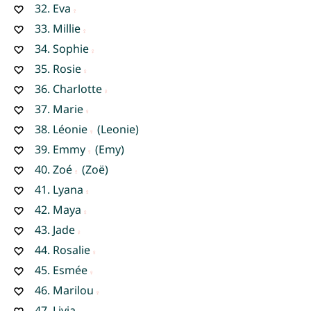
32.
Eva
33.
Millie
34.
Sophie
35.
Rosie
36.
Charlotte
37.
Marie
38.
Léonie
(Leonie)
39.
Emmy
(Emy)
40.
Zoé
(Zoë)
41.
Lyana
42.
Maya
43.
Jade
44.
Rosalie
45.
Esmée
46.
Marilou
47.
Livia