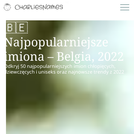
🇧🇪
Najpopularniejsze
imiona – Belgia, 2022
Odkryj 50 najpopularniejszych imion chłopięcych,
dziewczęcych i uniseks oraz najnowsze trendy z 2022