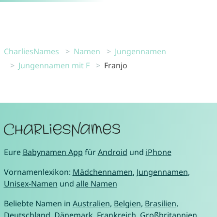
CharliesNames
Namen
Jungennamen
Jungennamen mit F
Franjo
Eure
Babynamen App
für
Android
und
iPhone
Vornamenlexikon:
Mädchennamen
,
Jungennamen
,
Unisex-Namen
und
alle Namen
Beliebte Namen in
Australien
,
Belgien
,
Brasilien
,
Deutschland
,
Dänemark
,
Frankreich
,
Großbritannien
,