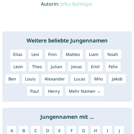
Autorin:
Jelka Batteiger
Weitere beliebte Jungennamen
Elias
Levi
Finn
Matteo
Liam
Noah
Leon
Theo
Julian
Jonas
Emil
Felix
Ben
Louis
Alexander
Lucas
Milo
Jakob
Paul
Henry
Mehr Namen →
Jungennamen mit ...
A
B
C
D
E
F
G
H
I
J