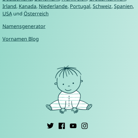
Irland
,
Kanada
,
Niederlande
,
Portugal
,
Schweiz
,
Spanien
,
USA
und
Österreich
Namensgenerator
Vornamen Blog