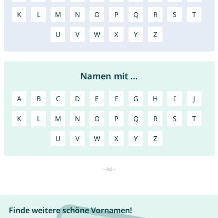
K
L
M
N
O
P
Q
R
S
T
U
V
W
X
Y
Z
Namen mit ...
A
B
C
D
E
F
G
H
I
J
K
L
M
N
O
P
Q
R
S
T
U
V
W
X
Y
Z
Finde weitere schöne Vornamen!