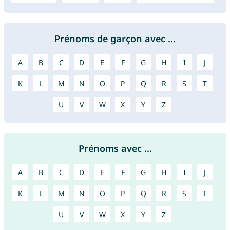
Prénoms de garçon avec ...
A
B
C
D
E
F
G
H
I
J
K
L
M
N
O
P
Q
R
S
T
U
V
W
X
Y
Z
Prénoms avec ...
A
B
C
D
E
F
G
H
I
J
K
L
M
N
O
P
Q
R
S
T
U
V
W
X
Y
Z