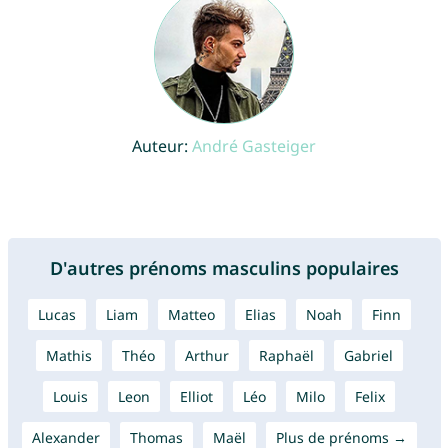
Auteur:
André Gasteiger
D'autres prénoms masculins populaires
Lucas
Liam
Matteo
Elias
Noah
Finn
Mathis
Théo
Arthur
Raphaël
Gabriel
Louis
Leon
Elliot
Léo
Milo
Felix
Alexander
Thomas
Maël
Plus de prénoms →