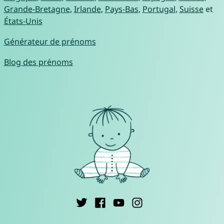
Grande-Bretagne
,
Irlande
,
Pays-Bas
,
Portugal
,
Suisse
et
États-Unis
Générateur de prénoms
Blog des prénoms