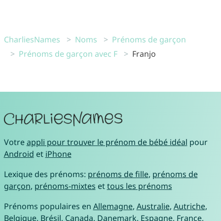
CharliesNames
Noms
Prénoms de garçon
Prénoms de garçon avec F
Franjo
Votre
appli pour trouver le prénom de bébé idéal
pour
Android
et
iPhone
Lexique des prénoms:
prénoms de fille
,
prénoms de
garçon
,
prénoms-mixtes
et
tous les prénoms
Prénoms populaires en
Allemagne
,
Australie
,
Autriche
,
Belgique
,
Brésil
,
Canada
,
Danemark
,
Espagne
,
France
,