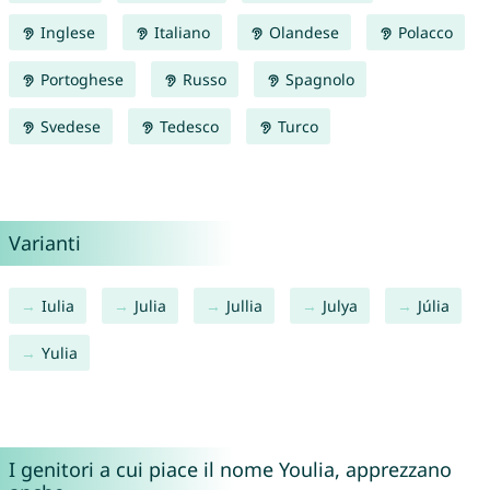
Inglese
Italiano
Olandese
Polacco
Portoghese
Russo
Spagnolo
Svedese
Tedesco
Turco
Varianti
Iulia
Julia
Jullia
Julya
Júlia
Yulia
I genitori a cui piace il nome Youlia, apprezzano