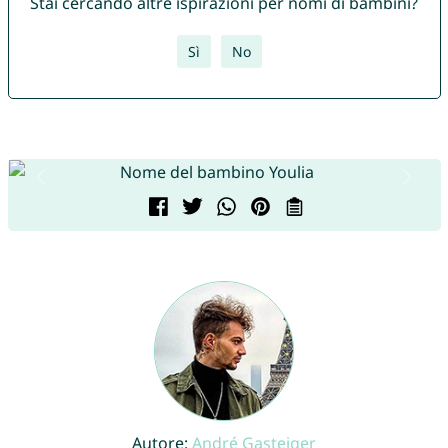
Stai cercando altre ispirazioni per nomi di bambini?
Sì
No
Autore:
André Gasteiger