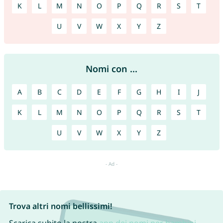
K
L
M
N
O
P
Q
R
S
T
U
V
W
X
Y
Z
Nomi con ...
A
B
C
D
E
F
G
H
I
J
K
L
M
N
O
P
Q
R
S
T
U
V
W
X
Y
Z
Trova altri nomi bellissimi!