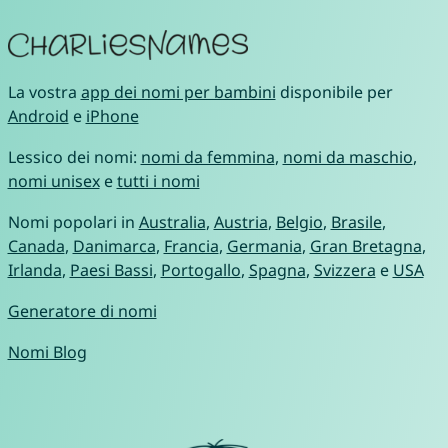
La vostra
app dei nomi per bambini
disponibile per
Android
e
iPhone
Lessico dei nomi:
nomi da femmina
,
nomi da maschio
,
nomi unisex
e
tutti i nomi
Nomi popolari in
Australia
,
Austria
,
Belgio
,
Brasile
,
Canada
,
Danimarca
,
Francia
,
Germania
,
Gran Bretagna
,
Irlanda
,
Paesi Bassi
,
Portogallo
,
Spagna
,
Svizzera
e
USA
Generatore di nomi
Nomi Blog