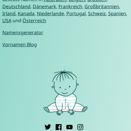
Deutschland
,
Dänemark
,
Frankreich
,
Großbritannien
,
Irland
,
Kanada
,
Niederlande
,
Portugal
,
Schweiz
,
Spanien
,
USA
und
Österreich
Namensgenerator
Vornamen Blog