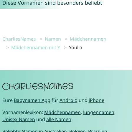
Diese Vornamen sind besonders beliebt
CharliesNames
Namen
Mädchennamen
Mädchennamen mit Y
Youlia
Eure
Babynamen App
für
Android
und
iPhone
Vornamenlexikon:
Mädchennamen
,
Jungennamen
,
Unisex-Namen
und
alle Namen
Beliebte Namen in
Australien
,
Belgien
,
Brasilien
,