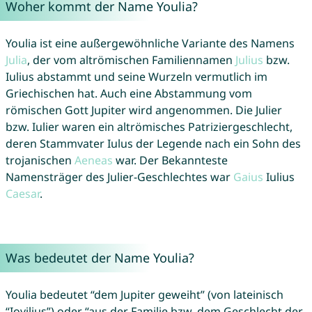
Woher kommt der Name Youlia?
Youlia ist eine außergewöhnliche Variante des Namens
Julia
, der vom altrömischen Familiennamen
Julius
bzw.
Iulius abstammt und seine Wurzeln vermutlich im
Griechischen hat. Auch eine Abstammung vom
römischen Gott Jupiter wird angenommen. Die Julier
bzw. Iulier waren ein altrömisches Patriziergeschlecht,
deren Stammvater Iulus der Legende nach ein Sohn des
trojanischen
Aeneas
war. Der Bekannteste
Namensträger des Julier-Geschlechtes war
Gaius
Iulius
Caesar
.
Was bedeutet der Name Youlia?
Youlia bedeutet “dem Jupiter geweiht” (von lateinisch
“Iovilius”) oder “aus der Familie bzw. dem Geschlecht der