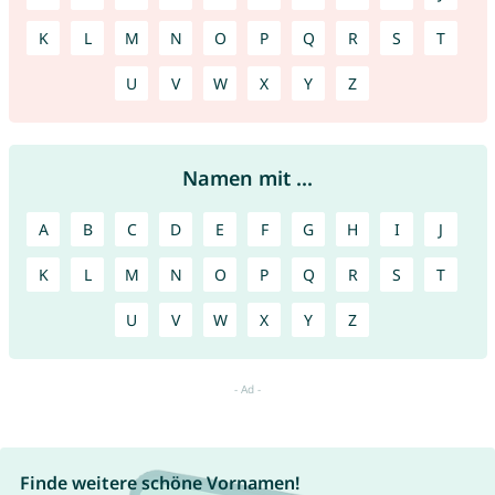
K
L
M
N
O
P
Q
R
S
T
U
V
W
X
Y
Z
Namen mit ...
A
B
C
D
E
F
G
H
I
J
K
L
M
N
O
P
Q
R
S
T
U
V
W
X
Y
Z
Finde weitere schöne Vornamen!