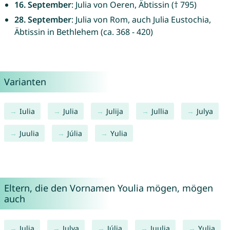
16. September
: Julia von Oeren, Äbtissin († 795)
28. September
: Julia von Rom, auch Julia Eustochia,
Äbtissin in Bethlehem (ca. 368 - 420)
Varianten
Iulia
Julia
Julija
Jullia
Julya
Juulia
Júlia
Yulia
Eltern, die den Vornamen Youlia mögen, mögen
auch
Julia
Julya
Júlia
Juulia
Yulia