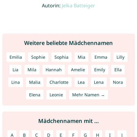
Autorin:
Jelka Batteiger
Weitere beliebte Mädchennamen
Emilia
Sophie
Sophia
Mia
Emma
Lilly
Lia
Mila
Hannah
Amelie
Emily
Ella
Lina
Malia
Charlotte
Lea
Lena
Nora
Elena
Leonie
Mehr Namen →
Mädchennamen mit ...
A
B
C
D
E
F
G
H
I
J