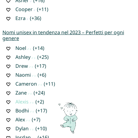
Asher
(+16)
Cooper
(+11)
Ezra
(+36)
Nomi unisex in tendenza nel 2023 – Perfetti per ogni
genere
Noel
(+14)
Ashley
(+25)
Drew
(+17)
Naomi
(+6)
Cameron
(+11)
Zane
(+24)
Alexis
(+2)
Bodhi
(+17)
Alex
(+7)
Dylan
(+10)
Jordan
(+16)