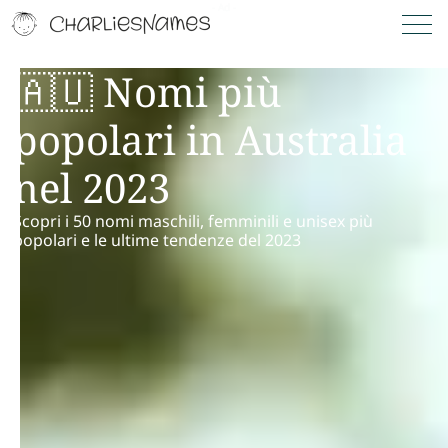
🇦🇺 Nomi più
popolari in Australia
nel 2023
Scopri i 50 nomi maschili, femminili e unisex più
popolari e le ultime tendenze del 2023