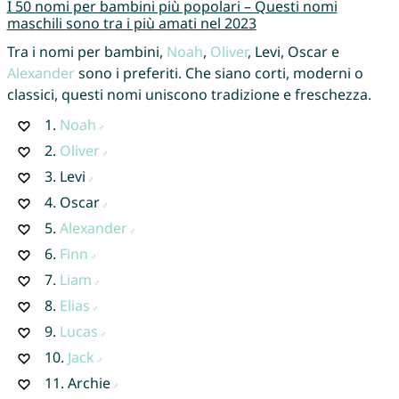
I 50 nomi per bambini più popolari – Questi nomi
maschili sono tra i più amati nel 2023
Tra i nomi per bambini,
Noah
,
Oliver
, Levi, Oscar e
Alexander
sono i preferiti. Che siano corti, moderni o
classici, questi nomi uniscono tradizione e freschezza.
1.
Noah
2.
Oliver
3.
Levi
4.
Oscar
5.
Alexander
6.
Finn
7.
Liam
8.
Elias
9.
Lucas
10.
Jack
11.
Archie