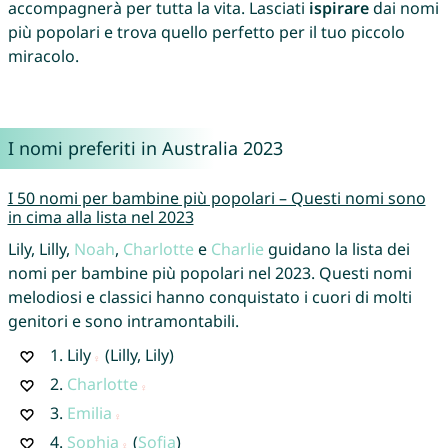
accompagnerà per tutta la vita. Lasciati
ispirare
dai nomi
più popolari e trova quello perfetto per il tuo piccolo
miracolo.
I nomi preferiti in Australia 2023
I 50 nomi per bambine più popolari – Questi nomi sono
in cima alla lista nel 2023
Lily, Lilly,
Noah
,
Charlotte
e
Charlie
guidano la lista dei
nomi per bambine più popolari nel 2023. Questi nomi
melodiosi e classici hanno conquistato i cuori di molti
genitori e sono intramontabili.
1.
Lily
(Lilly, Lily)
2.
Charlotte
3.
Emilia
4.
Sophia
(
Sofia
)