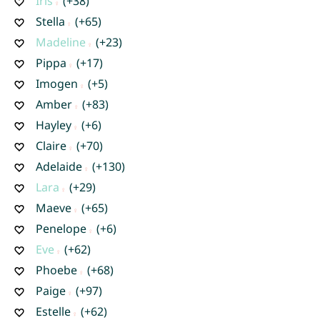
Iris
(+38)
Stella
(+65)
Madeline
(+23)
Pippa
(+17)
Imogen
(+5)
Amber
(+83)
Hayley
(+6)
Claire
(+70)
Adelaide
(+130)
Lara
(+29)
Maeve
(+65)
Penelope
(+6)
Eve
(+62)
Phoebe
(+68)
Paige
(+97)
Estelle
(+62)