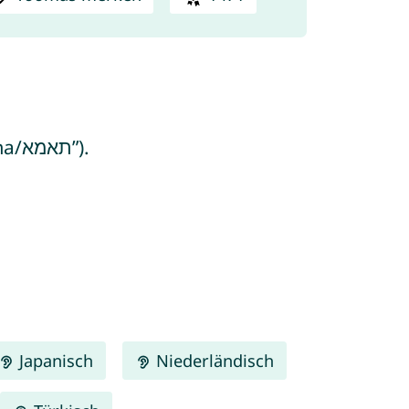
eins der Kinder sein, denn Toomas bedeutet “der Zwilling” (von aramäisch “te’oma/תאמא”).
Japanisch
Niederländisch