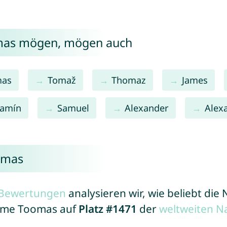
omas mögen, mögen auch
mas
Tomaž
Thomaz
James
jamín
Samuel
Alexander
Alex
omas
r Bewertungen
analysieren wir, wie beliebt di
Name Toomas auf
Platz #1471
der
weltweiten N