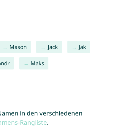
Mason
Jack
Jak
andr
Maks
e Namen in den verschiedenen
amens-Rangliste
.