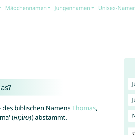
Mädchennamen
Jungennamen
Unisex-Name
as?
J
te des biblischen Namens
Thomas
,
N
der vom aramäischen Namen Te’oma’ (תָּאוֹמָא) abstammt.