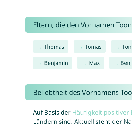
Eltern, die den Vornamen To
Thomas
Tomás
To
Benjamin
Max
Ben
Beliebtheit des Vornamens To
Auf Basis der
Häufigkeit positive
Ländern sind. Aktuell steht der 