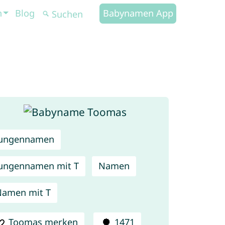
n
Blog
Babynamen App
Jungennamen
ungennamen mit T
Namen
amen mit T
Toomas merken
1471