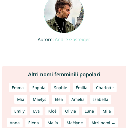
Autore:
André Gasteiger
Altri nomi femminili popolari
Emma
Sophia
Sophie
Émilia
Charlotte
Mia
Maëlys
Eléa
Amelia
Isabella
Emily
Eva
Kloé
Olivia
Luna
Mila
Anna
Éléna
Malía
Maëlyne
Altri nomi →