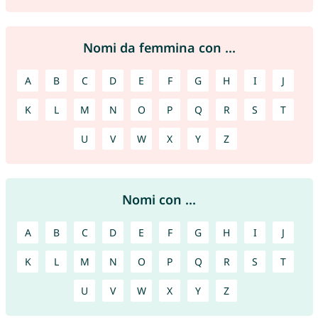
Nomi da femmina con ...
A
B
C
D
E
F
G
H
I
J
K
L
M
N
O
P
Q
R
S
T
U
V
W
X
Y
Z
Nomi con ...
A
B
C
D
E
F
G
H
I
J
K
L
M
N
O
P
Q
R
S
T
U
V
W
X
Y
Z