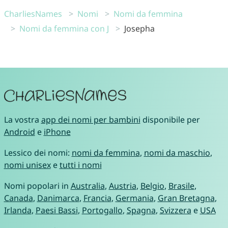
CharliesNames
Nomi
Nomi da femmina
Nomi da femmina con J
Josepha
La vostra
app dei nomi per bambini
disponibile per
Android
e
iPhone
Lessico dei nomi:
nomi da femmina
,
nomi da maschio
,
nomi unisex
e
tutti i nomi
Nomi popolari in
Australia
,
Austria
,
Belgio
,
Brasile
,
Canada
,
Danimarca
,
Francia
,
Germania
,
Gran Bretagna
,
Irlanda
,
Paesi Bassi
,
Portogallo
,
Spagna
,
Svizzera
e
USA