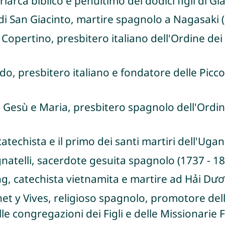
iarca biblico e penultimo dei dodici figli di G
di San Giacinto, martire spagnolo a Nagasaki (
Copertino, presbitero italiano dell'Ordine dei 
o, presbitero italiano e fondatore delle Picco
 Gesù e Maria, presbitero spagnolo dell'Ordine
atechista e il primo dei santi martiri dell'Uga
natelli, sacerdote gesuita spagnolo (1737 - 1
g, catechista vietnamita e martire ad Hải Dươ
t y Vives, religioso spagnolo, promotore della
e congregazioni dei Figli e delle Missionarie Fi