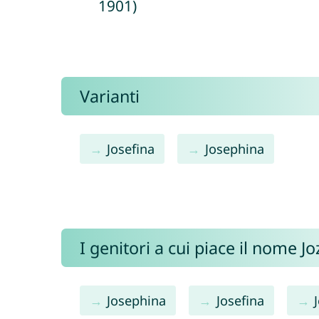
1901)
Varianti
Josefina
Josephina
I genitori a cui piace il nome 
Josephina
Josefina