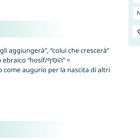
N
egli aggiungerà”, “colui che crescerà”
o “hosíf/הוֹסִיף” =
come augurio per la nascita di altri