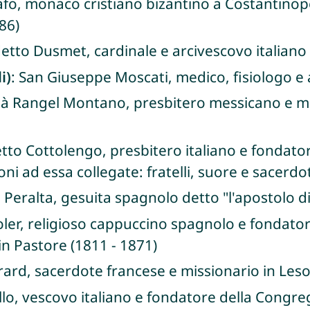
afo, monaco cristiano bizantino a Costantinop
86)
tto Dusmet, cardinale e arcivescovo italiano 
i)
: San Giuseppe Moscati, medico, fisiologo e 
ità Rangel Montano, presbitero messicano e m
to Cottolengo, presbitero italiano e fondatore
i ad essa collegate: fratelli, suore e sacerdo
 Peralta, gesuita spagnolo detto "l'apostolo d
oler, religioso cappuccino spagnolo e fondato
n Pastore (1811 - 1871)
ard, sacerdote francese e missionario in Leso
lo, vescovo italiano e fondatore della Congreg