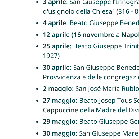
3 aprile
: San Giuseppe l'Innogr
d'usignolo della Chiesa" (816 - 8
4 aprile
: Beato Giuseppe Benede
12 aprile (16 novembre a Napol
25 aprile
: Beato Giuseppe Trin
1927)
30 aprile
: San Giuseppe Benedet
Provvidenza e delle congregazion
2 maggio
: San José María Rubio
27 maggio
: Beato Josep Tous S
Cappuccine della Madre del Divi
29 maggio
: Beato Giuseppe Ger
30 maggio
: San Giuseppe Marel