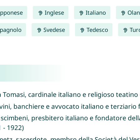
pponese
Inglese
Italiano
Olan
pagnolo
Svedese
Tedesco
Tur
Tomasi, cardinale italiano e religioso teatino 
ini, banchiere e avvocato italiano e terziario
cimbeni, presbitero italiano e fondatore dell
 - 1922)
etz, sacerdote, membro della Società del Ver