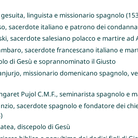
 gesuita, linguista e missionario spagnolo (153
o, sacerdote italiano e patrono dei condannat
ki, sacerdote salesiano polacco e martire ad 
mbaro, sacerdote francescano italiano e mart
olo di Gesù e soprannominato il Giusto
Sanjurjo, missionario domenicano spagnolo, v
garet Pujol C.M.F., seminarista spagnolo e ma
nzio, sacerdote spagnolo e fondatore dei chier
)
atea, discepolo di Gesù