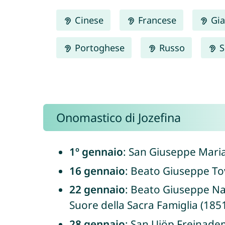
Cinese
Francese
Gia
Portoghese
Russo
S
Onomastico di Jozefina
1º gennaio
: San Giuseppe Maria 
16 gennaio
: Beato Giuseppe Tov
22 gennaio
: Beato Giuseppe Nas
Suore della Sacra Famiglia (1851
28 gennaio
: San Ujöp Freinadem