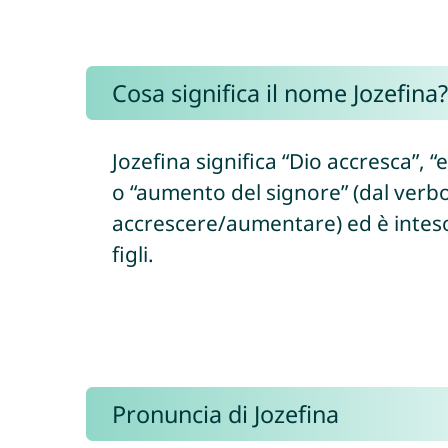
Cosa significa il nome Jozefina?
Jozefina significa “Dio accresca”, “
o “aumento del signore” (dal verbo ebraic
accrescere/aumentare) ed è inteso 
figli.
Pronuncia di Jozefina