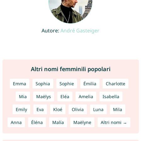
Autore:
André Gasteiger
Altri nomi femminili popolari
Emma
Sophia
Sophie
Émilia
Charlotte
Mia
Maëlys
Eléa
Amelia
Isabella
Emily
Eva
Kloé
Olivia
Luna
Mila
Anna
Éléna
Malía
Maëlyne
Altri nomi →