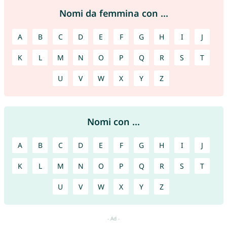
Nomi da femmina con ...
A
B
C
D
E
F
G
H
I
J
K
L
M
N
O
P
Q
R
S
T
U
V
W
X
Y
Z
Nomi con ...
A
B
C
D
E
F
G
H
I
J
K
L
M
N
O
P
Q
R
S
T
U
V
W
X
Y
Z