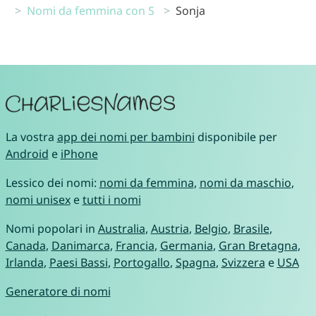
Nomi da femmina con S
Sonja
La vostra
app dei nomi per bambini
disponibile per
Android
e
iPhone
Lessico dei nomi:
nomi da femmina
,
nomi da maschio
,
nomi unisex
e
tutti i nomi
Nomi popolari in
Australia
,
Austria
,
Belgio
,
Brasile
,
Canada
,
Danimarca
,
Francia
,
Germania
,
Gran Bretagna
,
Irlanda
,
Paesi Bassi
,
Portogallo
,
Spagna
,
Svizzera
e
USA
Generatore di nomi