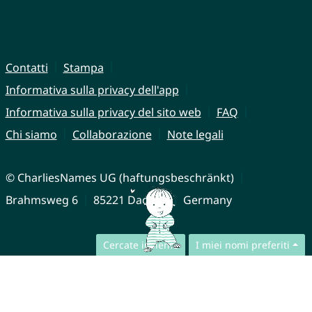
Contatti
Stampa
Informativa sulla privacy dell'app
Informativa sulla privacy del sito web
FAQ
Chi siamo
Collaborazione
Note legali
© CharliesNames UG (haftungsbeschränkt)
Brahmsweg 6
85221 Dachau
Germany
Cercate insieme
I miei nomi preferiti