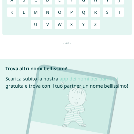
K
L
M
N
O
P
Q
R
S
T
U
V
W
X
Y
Z
Trova altri nomi bellissimi!
Scarica subito la nostra
app dei nomi per bambini
gratuita e trova con il tuo partner un nome bellissimo!