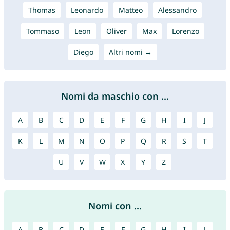
Thomas
Leonardo
Matteo
Alessandro
Tommaso
Leon
Oliver
Max
Lorenzo
Diego
Altri nomi →
Nomi da maschio con ...
A
B
C
D
E
F
G
H
I
J
K
L
M
N
O
P
Q
R
S
T
U
V
W
X
Y
Z
Nomi con ...
A
B
C
D
E
F
G
H
I
J