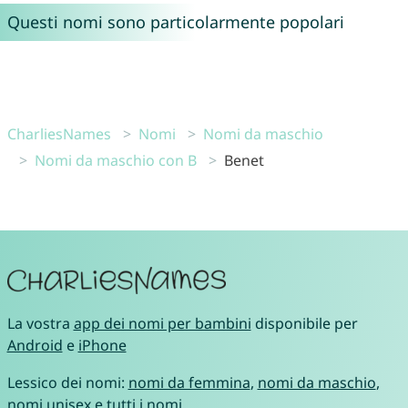
Questi nomi sono particolarmente popolari
CharliesNames
Nomi
Nomi da maschio
Nomi da maschio con B
Benet
La vostra
app dei nomi per bambini
disponibile per
Android
e
iPhone
Lessico dei nomi:
nomi da femmina
,
nomi da maschio
,
nomi unisex
e
tutti i nomi