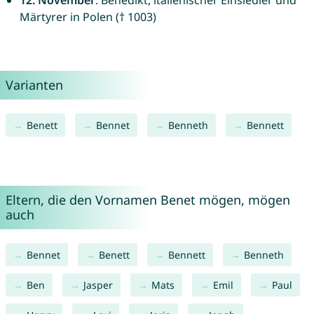
12. November
: Benedikt, italienischer Einsiedler und
Märtyrer in Polen († 1003)
Varianten
Benett
Bennet
Benneth
Bennett
Eltern, die den Vornamen Benet mögen, mögen
auch
Bennet
Benett
Bennett
Benneth
Ben
Jasper
Mats
Emil
Paul