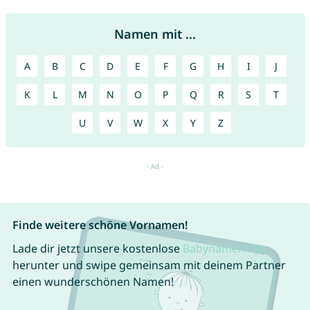
Namen mit ...
A
B
C
D
E
F
G
H
I
J
K
L
M
N
O
P
Q
R
S
T
U
V
W
X
Y
Z
Finde weitere schöne Vornamen!
Lade dir jetzt unsere kostenlose
Babynamen App
herunter und swipe gemeinsam mit deinem Partner
einen wunderschönen Namen!