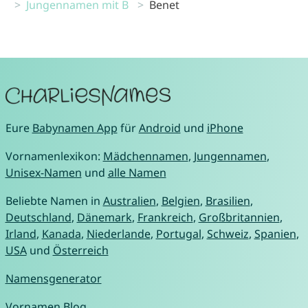
Jungennamen mit B
Benet
Eure
Babynamen App
für
Android
und
iPhone
Vornamenlexikon:
Mädchennamen
,
Jungennamen
,
Unisex-Namen
und
alle Namen
Beliebte Namen in
Australien
,
Belgien
,
Brasilien
,
Deutschland
,
Dänemark
,
Frankreich
,
Großbritannien
,
Irland
,
Kanada
,
Niederlande
,
Portugal
,
Schweiz
,
Spanien
,
USA
und
Österreich
Namensgenerator
Vornamen Blog