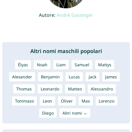
Autore:
André Gasteiger
Altri nomi maschili popolari
Élyas
Noah
Liam
Samuel
Mattys
Alexander
Benjamin
Lucas
Jack
James
Thomas
Leonardo
Matteo
Alessandro
Tommaso
Leon
Oliver
Max
Lorenzo
Diego
Altri nomi →