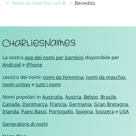
Nomi da maschio con B
Benedito
La vostra
app dei nomi per bambini
disponibile per
Android
e
iPhone
Lessico dei nomi:
nomi da femmina
,
nomi da maschio
,
nomi unisex
e
tutti i nomi
Nomi popolari in
Australia
,
Austria
,
Belgio
,
Brasile
,
Canada
,
Danimarca
,
Francia
,
Germania
,
Gran Bretagna
,
Irlanda
,
Paesi Bassi
,
Portogallo
,
Spagna
,
Svizzera
e
USA
Generatore di nomi