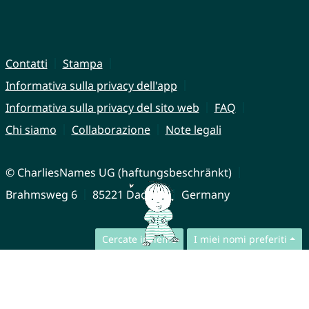
Contatti
Stampa
Informativa sulla privacy dell'app
Informativa sulla privacy del sito web
FAQ
Chi siamo
Collaborazione
Note legali
© CharliesNames UG (haftungsbeschränkt)
Brahmsweg 6
85221 Dachau
Germany
Cercate insieme
I miei nomi preferiti