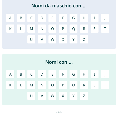
Nomi da maschio con ...
A
B
C
D
E
F
G
H
I
J
K
L
M
N
O
P
Q
R
S
T
U
V
W
X
Y
Z
Nomi con ...
A
B
C
D
E
F
G
H
I
J
K
L
M
N
O
P
Q
R
S
T
U
V
W
X
Y
Z